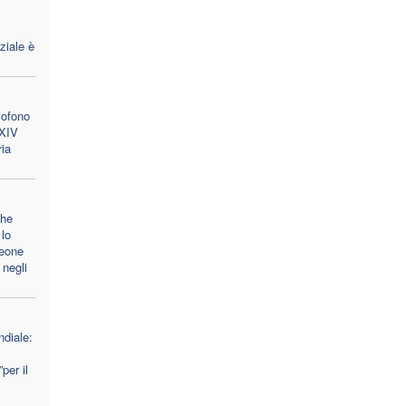
ziale è
lofono
 XIV
ria
che
lo
Leone
 negli
diale:
per il