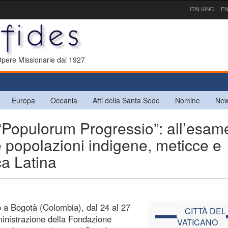
ITALIANO
EN
 Opere Missionarie dal 1927
Europa
Oceania
Atti della Santa Sede
Nomine
New
Populorum Progressio”: all’esam
e popolazioni indigene, meticce e
ca Latina
o a Bogotà (Colombia), dal 24 al 27
CITTÀ DEL
ministrazione della Fondazione
VATICANO