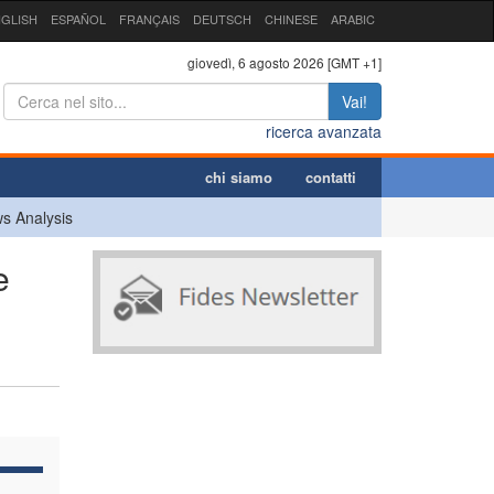
GLISH
ESPAÑOL
FRANÇAIS
DEUTSCH
CHINESE
ARABIC
giovedì, 6 agosto 2026 [GMT +1]
Vai!
ricerca avanzata
chi siamo
contatti
s Analysis
e