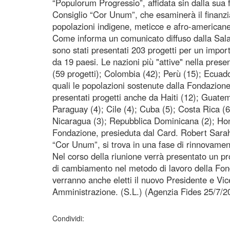
“Populorum Progressio”, affidata sin dalla sua 
Consiglio “Cor Unum”, che esaminerà il finanzi
popolazioni indigene, meticce e afro-americane
Come informa un comunicato diffuso dalla Sal
sono stati presentati 203 progetti per un impor
da 19 paesi. Le nazioni più "attive" nella prese
(59 progetti); Colombia (42); Perù (15); Ecuado
quali le popolazioni sostenute dalla Fondazion
presentati progetti anche da Haiti (12); Guatema
Paraguay (4); Cile (4); Cuba (5); Costa Rica (6
Nicaragua (3); Repubblica Dominicana (2); Hon
Fondazione, presieduta dal Card. Robert Sarah,
“Cor Unum”, si trova in una fase di rinnovamen
Nel corso della riunione verrà presentato un pr
di cambiamento nel metodo di lavoro della Fon
verranno anche eletti il nuovo Presidente e Vic
Amministrazione. (S.L.) (Agenzia Fides 25/7/2
Condividi: