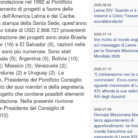
fondazione nel 1992 al Pontificio
2026-08-02
amento di progetti a favore delle
Leone XIV: Quando si è
 dell'America Latina e del Caribe.
insieme a Cristo “l’essen
sovrabbondante”
a stampa della Santa Sede, quest'anno
to totale di USD 2.908.727 provenienti
2026-07-14
ntazione dei progetti sono state Brasile
line rivolto al mondo ang
r (16) e El Salvador (6), nazioni nelle
sul messaggio di Leone
e sono più numerose. Sono stati
per la Giornata Missiona
Mondiale 2026
la (5); Argentina (5); Bolivia (10);
); Messico (3); Venezuela (2);
2026-07-10
duras (2) e Uruguay (2). La
“Il cristianesimo non fa 
 Presidente del Pontificio Consiglio
cominciare”. Ecco come 
sguardo missionario di 
to dei suoi membri e della segreteria.
XIV affonda le sue radici
ogetto che contiene possibili elementi
Atti degli Apostoli
dazione. Nella presente riunione
e-Presidente del Consiglio di
2026-07-09
012)
Giornata Missionaria Mon
terzo appuntamento di
approfondimento “on line”
mondo francofono sul
messaggio di Leone XIV