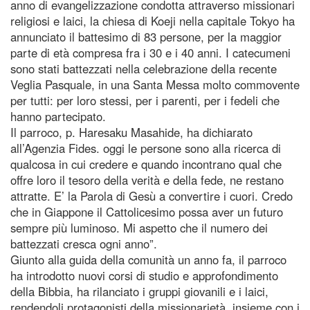
anno di evangelizzazione condotta attraverso missionari
religiosi e laici, la chiesa di Koeji nella capitale Tokyo ha
annunciato il battesimo di 83 persone, per la maggior
parte di età compresa fra i 30 e i 40 anni. I catecumeni
sono stati battezzati nella celebrazione della recente
Veglia Pasquale, in una Santa Messa molto commovente
per tutti: per loro stessi, per i parenti, per i fedeli che
hanno partecipato.
Il parroco, p. Haresaku Masahide, ha dichiarato
all’Agenzia Fides. oggi le persone sono alla ricerca di
qualcosa in cui credere e quando incontrano qual che
offre loro il tesoro della verità e della fede, ne restano
attratte. E’ la Parola di Gesù a convertire i cuori. Credo
che in Giappone il Cattolicesimo possa aver un futuro
sempre più luminoso. Mi aspetto che il numero dei
battezzati cresca ogni anno”.
Giunto alla guida della comunità un anno fa, il parroco
ha introdotto nuovi corsi di studio e approfondimento
della Bibbia, ha rilanciato i gruppi giovanili e i laici,
rendendoli protagonisti della missionarietà, insieme con i