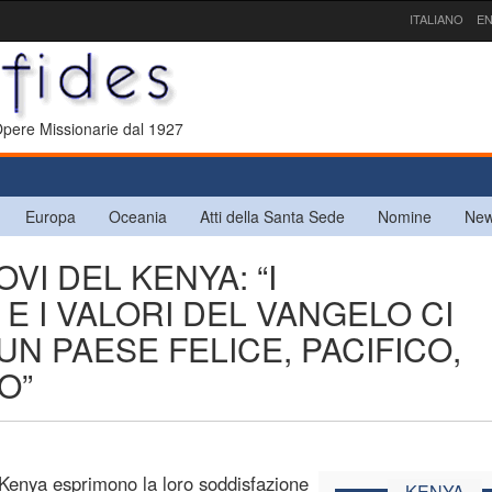
ITALIANO
EN
 Opere Missionarie dal 1927
Europa
Oceania
Atti della Santa Sede
Nomine
New
OVI DEL KENYA: “I
E I VALORI DEL VANGELO CI
UN PAESE FELICE, PACIFICO,
O”
l Kenya esprimono la loro soddisfazione
KENYA