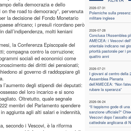
 campo della democrazia e dello
2026-07-31
till on the road to democracy”, pervenuta
Polemiche sulla presenz
e per la decisione del Fondo Monetario
militare inglese
al paese africano; i presuli ricordano però
fin dall’indipendenza, molti keniani
2026-07-28
Conclusa l'Assemblea pl
AMECEA: i Vescovi dell'
i mesi, la Conferenza Episcopale del
orientale indicano nei gio
tti; compagna contro la corruzione;
priorità pastorale per i p
quattro anni
rogrammi sociali ed economici come
onoscimento dei diritti dei pensionati;
2026-07-21
 chiedono al governo di raddoppiare gli
I giovani al centro della 
a.
Assemblea Plenaria
dell’AMECEA: “Non fatev
 l’aumento degli stipendi dei deputati:
rubare la speranza”
ossesso del loro incarico e si sono
bagliato. Oltretutto, quale segnale
2026-06-24
 i 222 membri del Parlamento spendere
“Il teppismo gode di una
in aggiunta agli alti salari e indennità,
sanzione ufficiale?” Chie
Vescovi dopo l’assalto al
cattedrale anglicana di N
a, secondo i Vescovi, è la riforma