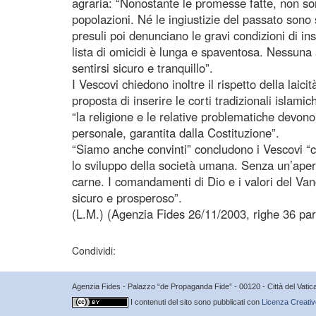
agraria: “Nonostante le promesse fatte, non son
popolazioni. Né le ingiustizie del passato sono 
presuli poi denunciano le gravi condizioni di i
lista di omicidi è lunga e spaventosa. Nessun
sentirsi sicuro e tranquillo”.
I Vescovi chiedono inoltre il rispetto della laicit
proposta di inserire le corti tradizionali islami
“la religione e le relative problematiche devono
personale, garantita dalla Costituzione”.
“Siamo anche convinti” concludono i Vescovi “
lo sviluppo della società umana. Senza un’aper
carne. I comandamenti di Dio e i valori del Vang
sicuro e prosperoso”.
(L.M.) (Agenzia Fides 26/11/2003, righe 36 par
Condividi:
Agenzia Fides - Palazzo “de Propaganda Fide” - 00120 - Città del Vat
I contenuti del sito sono pubblicati con
Licenza Creativ