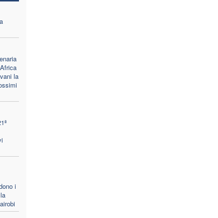
a
enaria
Africa
vani la
rossimi
21ª
i
dono i
la
airobi