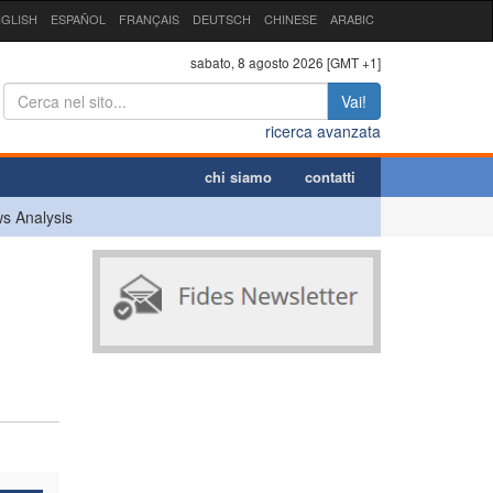
GLISH
ESPAÑOL
FRANÇAIS
DEUTSCH
CHINESE
ARABIC
sabato, 8 agosto 2026 [GMT +1]
Vai!
ricerca avanzata
chi siamo
contatti
s Analysis