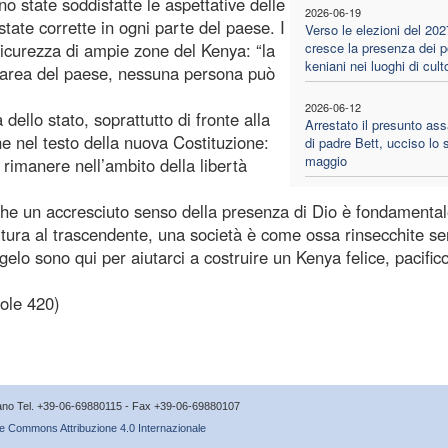
o state soddisfatte le aspettative delle
2026-06-19
state corrette in ogni parte del paese. I
Verso le elezioni del 202
nsicurezza di ampie zone del Kenya: “la
cresce la presenza dei po
keniani nei luoghi di cult
a area del paese, nessuna persona può
2026-06-12
à dello stato, soprattutto di fronte alla
Arrestato il presunto as
che nel testo della nuova Costituzione:
di padre Bett, ucciso lo 
maggio
 rimanere nell’ambito della libertà
che un accresciuto senso della presenza di Dio è fondamental
tura al trascendente, una società è come ossa rinsecchite s
elo sono qui per aiutarci a costruire un Kenya felice, pacifico
ole 420)
icano Tel. +39-06-69880115 - Fax +39-06-69880107
e Commons Attribuzione 4.0 Internazionale