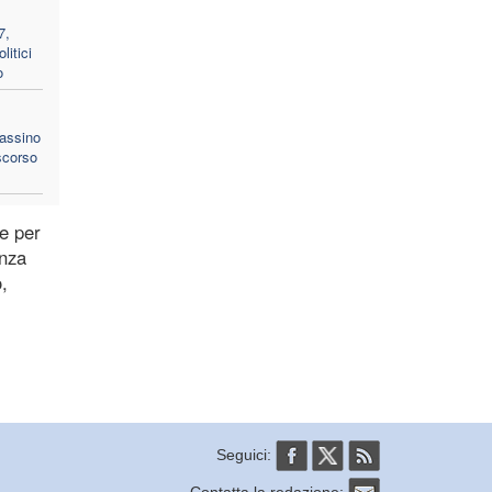
7,
litici
o
sassino
scorso
e per
enza
,
Seguici:
Contatta la redazione: