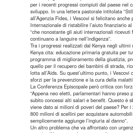
per i recenti progressi compiuti dal paese nel
sviluppo. In una lettera pastorale intitolata “S
all’Agenzia Fides, i Vescovi si felicitano anch
Internazionale di ristabilire l’aiuto finanziario 
“che nonostante gli aiuti internazionali ricevuti 
continuano a languire nell’indigenza”.
Tra i progressi realizzati dal Kenya negli ultim
Kenya cita: educazione primaria gratuita per tu
programma di miglioramento della giustizia, p
quello per il recupero dei bambini di strada, ric
lotta all’Aids. Su quest’ultimo punto, i Vescovi
sforzi per la prevenzione e la cura della malatti
La Conferenza Episcopale però critica con forza
“Appena neo eletti, parlamentari hanno preso p
subito concessi alti salari e benefit. Questo è s
viene dato ai milioni di poveri del paese? Per
800 milioni di scellini per acquistare automobili 
semplicemente aggiunge l’ingiuria al danno”.
Un altro problema che va affrontato con urgenz