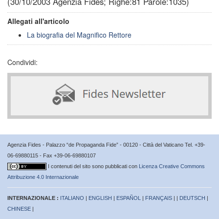
(30/10/2003 Agenzia Fides; Righe:81 Parole:1035)
Allegati all'articolo
La biografia del Magnifico Rettore
Condividi:
Agenzia Fides - Palazzo “de Propaganda Fide” - 00120 - Città del Vaticano Tel. +39-
06-69880115 - Fax +39-06-69880107
I contenuti del sito sono pubblicati con
Licenza Creative Commons
Attribuzione 4.0 Internazionale
INTERNAZIONALE :
ITALIANO
|
ENGLISH
|
ESPAÑOL
|
FRANÇAIS
| |
DEUTSCH
|
CHINESE
|