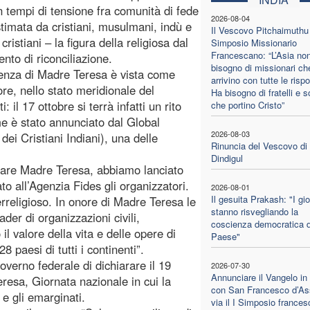
 in tempi di tensione fra comunità di fede
2026-08-04
stimata da cristiani, musulmani, indù e
Il Vescovo Pitchaimuthu 
cristiani – la figura della religiosa dal
Simposio Missionario
Francescano: “L’Asia no
nto di riconciliazione.
bisogno di missionari ch
ienza di Madre Teresa è vista come
arrivino con tutte le risp
re, nello stato meridionale del
Ha bisogno di fratelli e s
: il 17 ottobre si terrà infatti un rito
che portino Cristo”
e è stato annunciato dal Global
2026-08-03
dei Cristiani Indiani), una delle
Rinuncia del Vescovo di
Dindigul
rdare Madre Teresa, abbiamo lanciato
ato all’Agenzia Fides gli organizzatori.
2026-08-01
Il gesuita Prakash: "I gi
rreligioso. In onore di Madre Teresa le
stanno risvegliando la
eader di organizzazioni civili,
coscienza democratica d
l valore della vita e delle opere di
Paese"
paesi di tutti i continenti”.
overno federale di dichiarare il 19
2026-07-30
Annunciare il Vangelo in
eresa, Giornata nazionale in cui la
con San Francesco d’Ass
 e gli emarginati.
via il I Simposio france