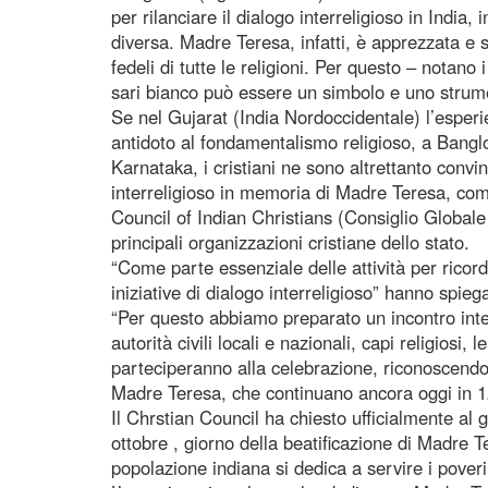
per rilanciare il dialogo interreligioso in India,
diversa. Madre Teresa, infatti, è apprezzata e 
fedeli di tutte le religioni. Per questo – notano i 
sari bianco può essere un simbolo e uno strume
Se nel Gujarat (India Nordoccidentale) l’esper
antidoto al fondamentalismo religioso, a Banglo
Karnataka, i cristiani ne sono altrettanto convinti
interreligioso in memoria di Madre Teresa, com
Council of Indian Christians (Consiglio Globale 
principali organizzazioni cristiane dello stato.
“Come parte essenziale delle attività per rico
iniziative di dialogo interreligioso” hanno spieg
“Per questo abbiamo preparato un incontro inte
autorità civili locali e nazionali, capi religiosi, l
parteciperanno alla celebrazione, riconoscendo i
Madre Teresa, che continuano ancora oggi in 128 
Il Chrstian Council ha chiesto ufficialmente al g
ottobre , giorno della beatificazione di Madre T
popolazione indiana si dedica a servire i poveri