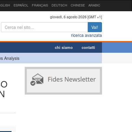
GLISH
ESPAÑOL
FRANÇAIS
DEUTSCH
CHINESE
ARABIC
giovedì, 6 agosto 2026 [GMT +1]
Vai!
ricerca avanzata
chi siamo
contatti
s Analysis
SO
UN