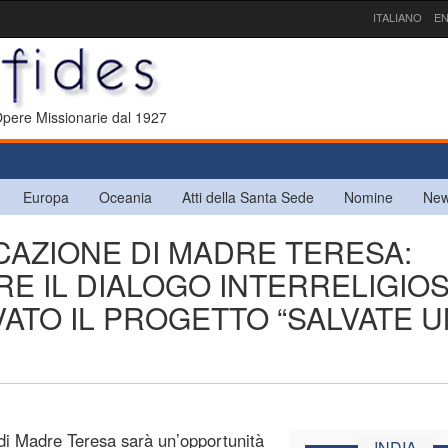
ITALIANO
EN
 Opere Missionarie dal 1927
Europa
Oceania
Atti della Santa Sede
Nomine
New
FICAZIONE DI MADRE TERESA:
RE IL DIALOGO INTERRELIGIO
TIVATO IL PROGETTO “SALVATE 
 di Madre Teresa sarà un’opportunità
INDIA