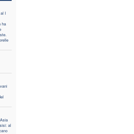
al I
n ha
e
oste.
orelle
ovani
el
 Asia
isi: al
scano