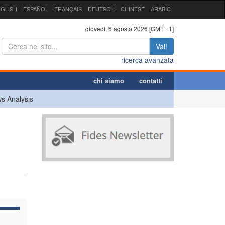
GLISH
ESPAÑOL
FRANÇAIS
DEUTSCH
CHINESE
ARABIC
giovedì, 6 agosto 2026 [GMT +1]
Vai!
ricerca avanzata
chi siamo
contatti
s Analysis