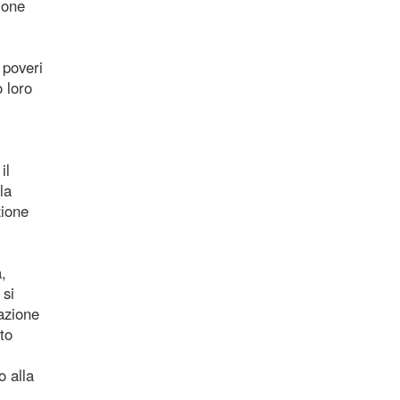
ione
 poveri
 loro
il
la
zione
,
 si
razione
to
 alla