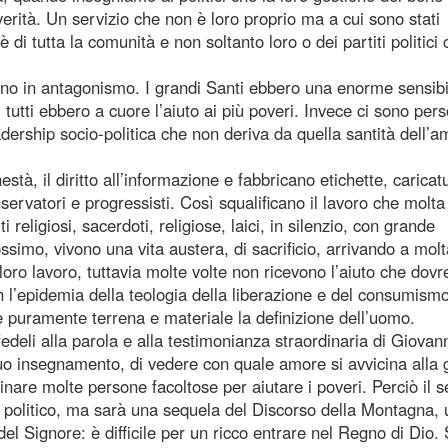
erità. Un servizio che non è loro proprio ma a cui sono stati
 di tutta la comunità e non soltanto loro o dei partiti politici 
ono in antagonismo. I grandi Santi ebbero una enorme sensibi
 tutti ebbero a cuore l’aiuto ai più poveri. Invece ci sono per
adership socio-politica che non deriva da quella santità dell’
stà, il diritto all’informazione e fabbricano etichette, caricat
nservatori e progressisti. Così squalificano il lavoro che molt
religiosi, sacerdoti, religiose, laici, in silenzio, con grande
simo, vivono una vita austera, di sacrificio, arrivando a molt
oro lavoro, tuttavia molte volte non ricevono l’aiuto che dov
n l’epidemia della teologia della liberazione e del consumismo
 puramente terrena e materiale la definizione dell’uomo.
deli alla parola e alla testimonianza straordinaria di Giovan
suo insegnamento, di vedere con quale amore si avvicina alla 
inare molte persone facoltose per aiutare i poveri. Perciò il s
o politico, ma sarà una sequela del Discorso della Montagna,
el Signore: è difficile per un ricco entrare nel Regno di Dio.