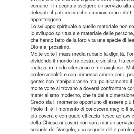
comune li impegna a svolgere un servizio alla v
delegati: il patrimonio che amministrano infatti è
appartengono.
Lo sviluppo spirituale e quello materiale non s
lo sviluppo spirituale e materiale delle persone,
che hanno fatto della loro vita una specie di le
Dio e al prossimo.
Molte volte i mass media rubano la dignità, l’one
dividendo il mondo tra destra e sinistra, tra co
realizza in modo silenzioso e meraviglioso. Molti 
professionalità e con immenso amore per il pros
gente: non manipoleranno mai politicamente il l
molte volte si trovano a doversi confrontare co
materialismo moderno, che fa della dimensione
Credo sia il momento opportuno di essere più fe
Paolo II: è il momento di conoscere meglio il 
più povera e con quale efficacia riesce ad avvic
della Chiesa ai poveri non sarà mai un servizi
sequela del Vangelo, una sequela delle parole d