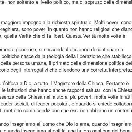
te, non soltanto a livello politico, ma di sopruso della dimens
ggiore impegno alla richiesta spirituale. Molti poveri sono
reghiera, sono poveri in quanto non hanno religiosi che diano
 quella Verità che ci fa liberi. Questa Verità molte volte è
temente generose, si nasconda il desiderio di continuare a
politiche nasce dalla teologia della liberazione che stabilisce 
ella persona umana, il primato della dimensione politica del
o degli interrogativi che offendono una corretta interpreta
n’offesa a Dio, a tutto il Magistero della Chiesa. Pertanto è
, le istituzioni che hanno anche rapporti saltuari con la Chiesa
senza della Chiesa nell’aiuto ai più poveri: molte volte infatti
leader sociali, di leader popolari, e quando si chiede collabo
esti mettono come condizione che essi non abbiano un contenu
uando insegniamo all’uomo che Dio lo ama, quando insegniamo
, quando insegniamo ai politici che la loro gestione del bene