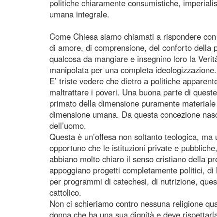
politiche chiaramente consumistiche, imperialis
umana integrale.
Come Chiesa siamo chiamati a rispondere con ma
di amore, di comprensione, del conforto della p
qualcosa da mangiare e insegnino loro la Verità,
manipolata per una completa ideologizzazione.
E’ triste vedere che dietro a politiche apparen
maltrattare i poveri. Una buona parte di queste 
primato della dimensione puramente materiale d
dimensione umana. Da questa concezione nascon
dell’uomo.
Questa è un’offesa non soltanto teologica, ma u
opportuno che le istituzioni private e pubbliche
abbiano molto chiaro il senso cristiano della pre
appoggiano progetti completamente politici, di 
per programmi di catechesi, di nutrizione, qu
cattolico.
Non ci schieriamo contro nessuna religione q
donna che ha una sua dignità e deve rispettarla