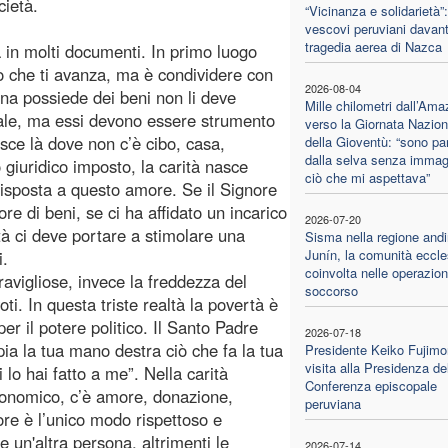
cietà.
“Vicinanza e solidarietà”:
vescovi peruviani davanti
tragedia aerea di Nazca
à in molti documenti. In primo luogo
iò che ti avanza, ma è condividere con
2026-08-04
ona possiede dei beni non li deve
Mille chilometri dall’Am
nale, ma essi devono essere strumento
verso la Giornata Nazion
ce là dove non c’è cibo, casa,
della Gioventù: “sono par
dalla selva senza immag
 giuridico imposto, la carità nasce
ciò che mi aspettava”
 risposta a questo amore. Se il Signore
e di beni, se ci ha affidato un incarico
2026-07-20
età ci deve portare a stimolare una
Sisma nella regione andi
Junín, la comunità eccle
i.
coinvolta nelle operazion
avigliose, invece la freddezza del
soccorso
i. In questa triste realtà la povertà è
er il potere politico. Il Santo Padre
2026-07-18
ia la tua mano destra ciò che fa la tua
Presidente Keiko Fujimor
visita alla Presidenza de
 lo hai fatto a me”. Nella carità
Conferenza episcopale
economico, c’è amore, donazione,
peruviana
ore è l’unico modo rispettoso e
e un'altra persona, altrimenti le
2026-07-14