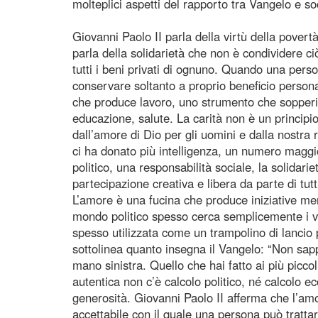
molteplici aspetti del rapporto tra Vangelo e so
Giovanni Paolo II parla della virtù della povert
parla della solidarietà che non è condividere c
tutti i beni privati di ognuno. Quando una pers
conservare soltanto a proprio beneficio perso
che produce lavoro, uno strumento che sopperis
educazione, salute. La carità non è un principio
dall’amore di Dio per gli uomini e dalla nostra
ci ha donato più intelligenza, un numero maggior
politico, una responsabilità sociale, la solidari
partecipazione creativa e libera da parte di tutt
L’amore è una fucina che produce iniziative mer
mondo politico spesso cerca semplicemente i vot
spesso utilizzata come un trampolino di lancio p
sottolinea quanto insegna il Vangelo: “Non sapp
mano sinistra. Quello che hai fatto ai più piccoli
autentica non c’è calcolo politico, né calcolo 
generosità. Giovanni Paolo II afferma che l’am
accettabile con il quale una persona può trattar