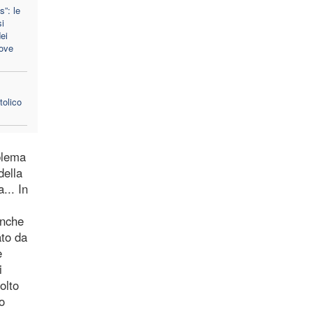
s”: le
i
dei
uove
tolico
oblema
della
... In
anche
ato da
e
i
olto
o