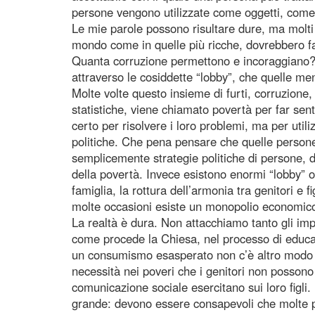
persone vengono utilizzate come oggetti, come 
Le mie parole possono risultare dure, ma molti 
mondo come in quelle più ricche, dovrebbero f
Quanta corruzione permettono e incoraggiano? S
attraverso le cosiddette “lobby”, che quelle men
Molte volte questo insieme di furti, corruzione
statistiche, viene chiamato povertà per far senti
certo per risolvere i loro problemi, ma per utili
politiche. Che pena pensare che quelle persone
semplicemente strategie politiche di persone, di
della povertà. Invece esistono enormi “lobby” 
famiglia, la rottura dell’armonia tra genitori e 
molte occasioni esiste un monopolio economico 
La realtà è dura. Non attacchiamo tanto gli imp
come procede la Chiesa, nel processo di educ
un consumismo esasperato non c’è altro modo pe
necessità nei poveri che i genitori non possono r
comunicazione sociale esercitano sui loro figli
grande: devono essere consapevoli che molte pol