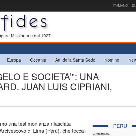
ITALIANO
EN
 Opere Missionarie dal 1927
Europa
Oceania
Atti della Santa Sede
Nomine
New
ELO E SOCIETA’”: UNA
RD. JUAN LUIS CIPRIANI,
amo una testimonianza rilasciata
PERU
 Arcivescovo di Lima (Perù), che tocca i
2026-08-04