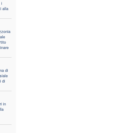
 i
 alla
azzonia
ale
tito
inare
na di
siale
i di
i in
lla