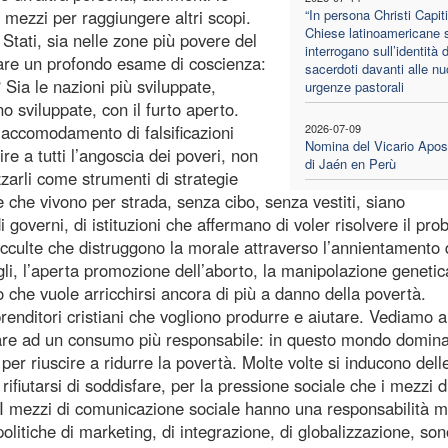
mezzi per raggiungere altri scopi.
“In persona Christi Capiti
Chiese latinoamericane s
Stati, sia nelle zone più povere del
interrogano sull’identità 
are un profondo esame di coscienza:
sacerdoti davanti alle n
ia le nazioni più sviluppate,
urgenze pastorali
o sviluppate, con il furto aperto.
, accomodamento di falsificazioni
2026-07-09
Nomina del Vicario Apos
re a tutti l’angoscia dei poveri, non
di Jaén en Perù
zzarli come strumenti di strategie
 che vivono per strada, senza cibo, senza vestiti, siano
 governi, di istituzioni che affermano di voler risolvere il pr
occulte che distruggono la morale attraverso l’annientamento 
figli, l’aperta promozione dell’aborto, la manipolazione genetica
che vuole arricchirsi ancora di più a danno della povertà.
renditori cristiani che vogliono produrre e aiutare. Vediamo 
are ad un consumo più responsabile: in questo mondo domin
r riuscire a ridurre la povertà. Molte volte si inducono dell
ifiutarsi di soddisfare, per la pressione sociale che i mezzi d
. I mezzi di comunicazione sociale hanno una responsabilità m
itiche di marketing, di integrazione, di globalizzazione, son