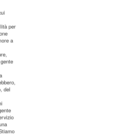
cui
lità per
sone
amore a
ure,
a gente
a
rebbero,
, del
ni
gente
ervizio
 una
 Stiamo