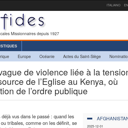
ITALIANO
EN
icales Missionnaires depuis 1927
ISTIQUES
rique
Europe
Océanie
Actes du Saint-Siège
Nominatio
ue de violence liée à la tensio
 source de l’Eglise au Kenya, où
ation de l’ordre publique
s déjà vus dans le passé : quand les
AFGHANISTA
 ou tribales, comme on les définit, se
2025-12-01