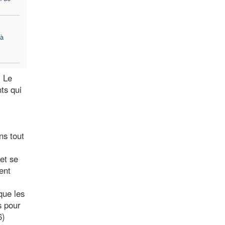
 à
. Le
ts qui
ns tout
et se
ent
que les
s pour
6)