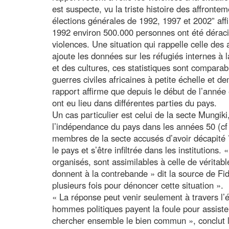
est suspecte, vu la triste histoire des affronte
élections générales de 1992, 1997 et 2002” aff
1992 environ 500.000 personnes ont été déraci
violences. Une situation qui rappelle celle des 
ajoute les données sur les réfugiés internes à l
et des cultures, ces statistiques sont compara
guerres civiles africaines à petite échelle et
rapport affirme que depuis le début de l’anné
ont eu lieu dans différentes parties du pays.
Un cas particulier est celui de la secte Mungik
l’indépendance du pays dans les années 50 (cf
membres de la secte accusés d’avoir décapité 7
le pays et s’être infiltrée dans les institutions
organisés, sont assimilables à celle de véritab
donnent à la contrebande » dit la source de Fi
plusieurs fois pour dénoncer cette situation ».
« La réponse peut venir seulement à travers l’éd
hommes politiques payent la foule pour assist
chercher ensemble le bien commun », conclut l