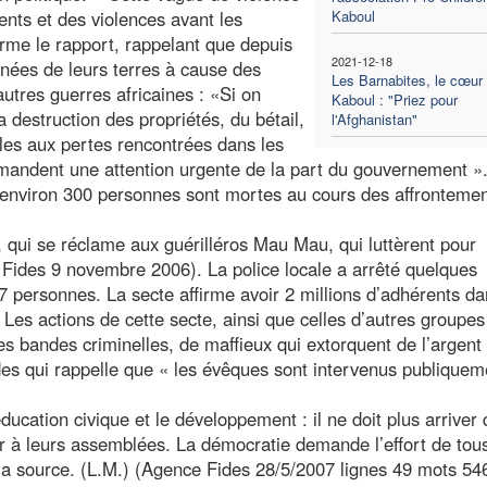
ments et des violences avant les
Kaboul
irme le rapport, rappelant que depuis
2021-12-18
nées de leurs terres à cause des
Les Barnabites, le cœur
autres guerres africaines : «Si on
Kaboul : "Priez pour
a destruction des propriétés, du bétail,
l'Afghanistan"
bles aux pertes rencontrées dans les
 demandent une attention urgente de la part du gouvernement »
e environ 300 personnes sont mortes au cours des affrontemen
i, qui se réclame aux guérilléros Mau Mau, qui luttèrent pour
 Fides 9 novembre 2006). La police locale a arrêté quelques
 personnes. La secte affirme avoir 2 millions d’adhérents da
. « Les actions de cette secte, ainsi que celles d’autres groupes
les bandes criminelles, de maffieux qui extorquent de l’argent 
des qui rappelle que « les évêques sont intervenus publiquem
ucation civique et le développement : il ne doit plus arriver 
er à leurs assemblées. La démocratie demande l’effort de tou
a source. (L.M.) (Agence Fides 28/5/2007 lignes 49 mots 54