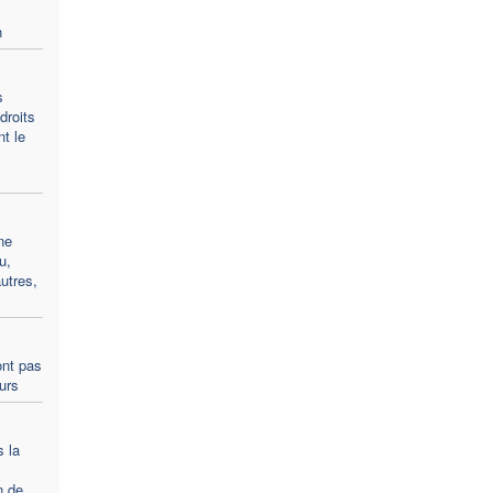
n
s
droits
t le
ne
u,
utres,
ont pas
ours
s la
n de