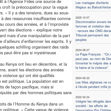
dit à l’Agence Fides une source de
Les mariages d'enfants
ù croît la préoccupation pour la vague
illégaux au Baloutchista
s. « Il y a des tensions, dues au sous-
s à des ressources insuffisantes comme
2025-10-07
Discrimination envers le
s au cours des années, et à l’improviste
femmes et violation des 
ert des élections » explique notre
: recours des ONG devan
hasard mais d’une manipulation de la part
Tribunal permanent des
peuples
 d’ailleurs d’enflammer les esprits. Il y
uelques schilling organisent des raids
2024-08-07
ns peut-être pas si mystérieuse
Le Pape François : "On 
peut pas, au nom de Die
fomenter le mépris des a
 au Kenya ont lieu en décembre, et la
la haine et la violence"
ême, avant les élections des années
 violence qui ont été qualifiés
2024-06-22
n est politique. La population est en
Les filles afghanes ne v
ts de façon pacifique, mais si
à l'école pendant mille j
nipulés par des hommes politiques sans
2022-02-24
Intégrer les réfugiés dan
oits de l’Homme du Kenya dans un
société : les efforts de
ion politique. « Cette vague de violence
l'association Pro Childre