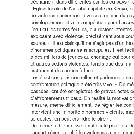
déchaînent dans différentes parties du pays » 
l’Eglise locale de Nairobi, capitale du Kenya, o
de violence concernant diverses régions du pay
développement et à la compétition pour l’accè
l’eau ou les terres fertiles, qui restent latente
explosent avec violence, précisément sous couv
source. « Il est clair qu’il ne s’agit pas d’un 
d’hommes politiques sans scrupules. Il est facile
a des milliers de jeunes au chômage qui pour q
et autres actions violentes, tandis que des mai
distribuent des armes à feu ».
Les élections présidentielles et parlementaires
confrontation politique a été très vive. « De m
passées, ont été enregistrés de graves actes de
d’affrontements tribaux. En réalité la motivatio
mesure, même difficilement, de régler les confli
intervient une minorité d’hommes violents, ma
scrupules, on peut craindre le pire ».
De même la Commission nationale pour les Dr
rapport récent a relié les violences à la situat