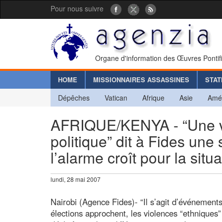
Pour nous suivre
Organe d'information des Œuvres Pontif
HOME
MISSIONNAIRES ASSASSINES
STAT
Dépêches
Vatican
Afrique
Asie
Amé
AFRIQUE/KENYA - “Une vag
politique” dit à Fides une
l’alarme croît pour la situ
lundi, 28 mai 2007
Nairobi (Agence Fides)- “Il s’agit d’événement
élections approchent, les violences “ethniques”