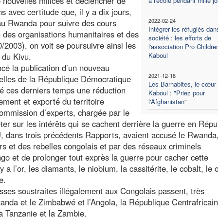
 nouvelles milices et déclencher de
à l'école pendant mille j
 avec certitude que, il y a dix jours,
2022-02-24
 au Rwanda pour suivre des cours
Intégrer les réfugiés dan
n des organisations humanitaires et des
société : les efforts de
/2003), on voit se poursuivre ainsi les
l'association Pro Childre
 du Kivu.
Kaboul
cé la publication d’un nouveau
2021-12-18
relles de la République Démocratique
Les Barnabites, le cœur
é ces derniers temps une réduction
Kaboul : "Priez pour
ement et exporté du territoire
l'Afghanistan"
ommission d’experts, chargée par le
er sur les intérêts qui se cachent derrière la guerre en Répu
 dans trois précédents Rapports, avaient accusé le Rwanda
rs et des rebelles congolais et par des réseaux criminels
ngo et de prolonger tout exprès la guerre pour cacher cette
y a l’or, les diamants, le niobium, la cassitérite, le cobalt, le 
e.
ses soustraites illégalement aux Congolais passent, très
nda et le Zimbabwé et l’Angola, la République Centrafricain
a Tanzanie et la Zambie.