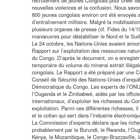
recrutement de jeunes Congolais pour créer de
nouvelles violences et la confusion. Nous savons
800 jeunes congolais environ ont été envoyés
d’entraînement militaire. Malgré la mobilisatio
plusieurs organes de presse (cf. Fides du 14/10
manœuvres pour déstabiliser le Nord et le Sud
Le 24 octobre, les Nations-Unies avaient annon
Rapport sur l’exploitation des ressources natu
du Congo. D’après le document, on a enregistr
temporaire du volume du minerai extrait illégal
congolais. Le Rapport a été préparé par une C
Conseil de Sécurité des Nations-Unies d’enquêt
Démocratique du Congo. Les experts de l’ONU,
l’Ouganda et le Zimbabwé, aidés par les officie
internationaux, d’exploiter les richesses du Co
exploitation. Parmi ces différentes richesses, il 
et le coltan qui sert dans l’industrie électroniqu
La Commission d’experts déclare que les riches
probablement par le Burundi, le Rwanda, l’Ouga
Kénya, le Mozambique, le Congo-Brazzaville, l