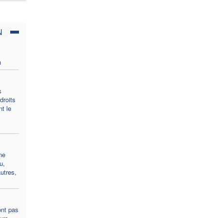
N
n
s
droits
t le
ne
u,
utres,
ont pas