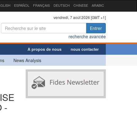
GLISH
ESPAÑOL
FRANÇAIS
DEUTSCH
CHINESE
ARABIC
vendredi, 7 août 2026 [GMT +1]
Entrer
recherche avancée
A propos de nous
nous contacter
ns
News Analysis
ISE
 -