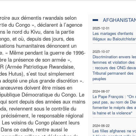
 croire aux démentis rwandais selon
AFGHANISTA
artie du Congo », déclarent à l’agence
2025-12-01
s le nord du Kivu, dans la partie
Les mariages d'enfants
ngo, et où, depuis des jours, des
illégaux au Baloutchista
nisations humanitaires dénoncent un
e. « Même pendant la guerre de 1996-
2025-10-07
Discrimination envers le
ère la présence de son armée »,
femmes et violation des 
APR (Armée Patriotique Rwandaise,
: recours des ONG devan
des Hutus), s’est tout simplement
Tribunal permanent des
peuples
 adopté une plus grande discrétion ».
manœuvres doivent être mises en
2024-08-07
 République Démocratique du Congo. Le
Le Pape François : "On 
ns qui sont depuis des années aux mains
peut pas, au nom de Die
fomenter le mépris des a
da, reviennent sous le contrôle du
la haine et la violence"
précisément, le responsable régional
. Les voisins du Congo placent leurs
2024-06-22
 Dans ce cadre, rentre aussi le
Les filles afghanes ne v