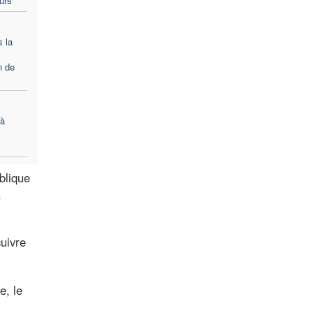
ours
s la
n de
 à
blique
,
cuivre
e, le