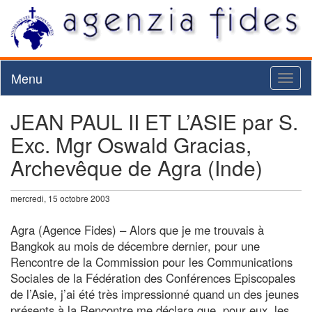
Menu
Toggl
naviga
JEAN PAUL II ET L’ASIE par S.
Exc. Mgr Oswald Gracias,
Archevêque de Agra (Inde)
mercredi, 15 octobre 2003
Agra (Agence Fides) – Alors que je me trouvais à
Bangkok au mois de décembre dernier, pour une
Rencontre de la Commission pour les Communications
Sociales de la Fédération des Conférences Episcopales
de l’Asie, j’ai été très impressionné quand un des jeunes
présents à la Rencontre me déclara que, pour eux, les