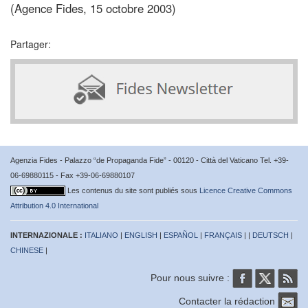
(Agence Fides, 15 octobre 2003)
Partager:
Agenzia Fides - Palazzo “de Propaganda Fide” - 00120 - Città del Vaticano Tel. +39-
06-69880115 - Fax +39-06-69880107
Les contenus du site sont publiés sous
Licence Creative Commons
Attribution 4.0 International
INTERNAZIONALE :
ITALIANO
|
ENGLISH
|
ESPAÑOL
|
FRANÇAIS
| |
DEUTSCH
|
CHINESE
|
Pour nous suivre :
Contacter la rédaction