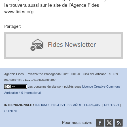
la trouvera aussi sur le site de l’Agence Fides
www.fides.org
Partager:
Agenzia Fides - Palazzo “de Propaganda Fide” - 00120 - Città del Vaticano Tel. +39-
06-69880115 - Fax +39-06-69880107
Les contenus du site sont publiés sous
Licence Creative Commons
Attribution 4.0 International
INTERNAZIONALE :
ITALIANO
|
ENGLISH
|
ESPAÑOL
|
FRANÇAIS
| |
DEUTSCH
|
CHINESE
|
Pour nous suivre :