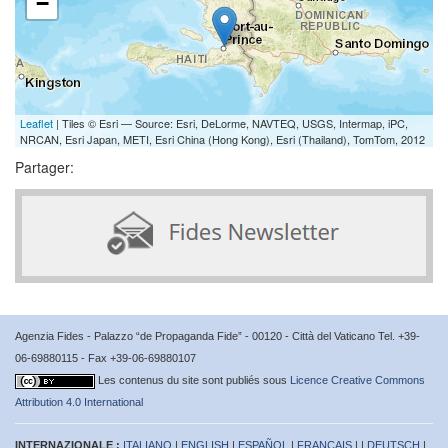
−
Leaflet
| Tiles © Esri — Source: Esri, DeLorme, NAVTEQ, USGS, Intermap, iPC,
NRCAN, Esri Japan, METI, Esri China (Hong Kong), Esri (Thailand), TomTom, 2012
Partager:
Agenzia Fides - Palazzo “de Propaganda Fide” - 00120 - Città del Vaticano Tel. +39-
06-69880115 - Fax +39-06-69880107
Les contenus du site sont publiés sous
Licence Creative Commons
Attribution 4.0 International
INTERNAZIONALE :
ITALIANO
|
ENGLISH
|
ESPAÑOL
|
FRANÇAIS
| |
DEUTSCH
|