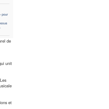
» pour
essus
s
urel de
ui unit
 Les
usicale
ions et