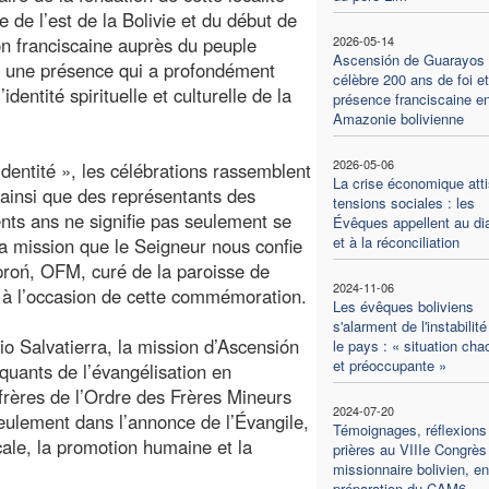
e de l’est de la Bolivie et du début de
on franciscaine auprès du peuple
2026-05-14
Ascensión de Guarayos
 une présence qui a profondément
célèbre 200 ans de foi e
identité spirituelle et culturelle de la
présence franciscaine e
Amazonie bolivienne
2026-05-06
dentité », les célébrations rassemblent
La crise économique atti
s, ainsi que des représentants des
tensions sociales : les
ts ans ne signifie pas seulement se
Évêques appellent au di
et à la réconciliation
a mission que le Seigneur nous confie
aproń, OFM, curé de la paroisse de
2024-11-06
e à l’occasion de cette commémoration.
Les évêques boliviens
s'alarment de l'instabilit
o Salvatierra, la mission d’Ascensión
le pays : « situation cha
et préoccupante »
quants de l’évangélisation en
frères de l’Ordre des Frères Mineurs
2024-07-20
lement dans l’annonce de l’Évangile,
Témoignages, réflexions
cale, la promotion humaine et la
prières au VIIIe Congrès
missionnaire bolivien, en
préparation du CAM6