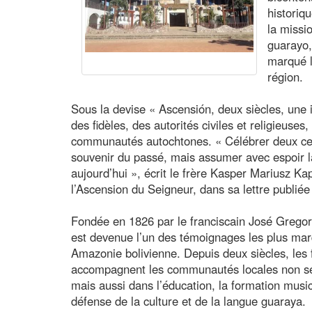
historiqu
la missi
guarayo,
marqué l’
région.
Sous la devise « Ascensión, deux siècles, une i
des fidèles, des autorités civiles et religieuse
communautés autochtones. « Célébrer deux cen
souvenir du passé, mais assumer avec espoir l
aujourd’hui », écrit le frère Kasper Mariusz K
l’Ascension du Seigneur, dans sa lettre publié
Fondée en 1826 par le franciscain José Gregori
est devenue l’un des témoignages les plus mar
Amazonie bolivienne. Depuis deux siècles, les 
accompagnent les communautés locales non seu
mais aussi dans l’éducation, la formation musi
défense de la culture et de la langue guaraya.