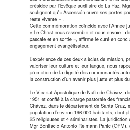
présidée par l’Évêque auxiliaire de La Paz, Mgr
soulignent qu’« Ascensión ouvre ses portes pour
reste vivante » .
Cette commémoration coïncide avec l’Année jub
« Le Christ nous rassemble et nous envoie : dep
pascale et en sortie », affirme le curé en con
engagement évangélisateur.
L’expérience de ces deux siècles de mission, 
valoriser leur culture et leur langue, nous rapp
promotion de la dignité des communautés autoch
la construction d’un avenir plus juste et plus d
Le Vicariat Apostolique de Ñuflo de Chávez, do
1951 et confié à la charge pastorale des franc
Chávez, dans le département de Santa Cruz, et 
population d’environ 196 000 habitants, dont p
25 religieuses et 4 séminaristes. La juridiction
Mgr Bonifacio Antonio Reimann Panic (OFM). 