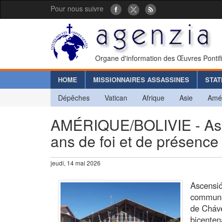
Pour nous suivre
Organe d'information des Œuvres Pontif
HOME
MISSIONNAIRES ASSASSINES
STAT
Dépêches
Vatican
Afrique
Asie
Amé
AMÉRIQUE/BOLIVIE - Asc
ans de foi et de présence
jeudi, 14 mai 2026
Ascensi
communau
de Cháve
bicenten