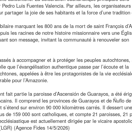
 Pedro Luis Fuentes Valencia. Par ailleurs, les organisateurs
 partager la joie de ses habitants et la force d’une tradition 
ilaire marquant les 800 ans de la mort de saint François d’A
uis les racines de notre histoire missionnaire vers une Égli
cluant son message, invitant la communauté à renouveler son
passés à accompagner et à protéger les peuples autochtones,
elle que l’évangélisation authentique passe par l’écoute et la
tones, appelées à être les protagonistes de la vie ecclésial
urable pour l’Amazonie.
nt fait partie la paroisse d’Ascensión de Guarayos, a été éri
iscains. Il comprend les provinces de Guarayos et de Ñuflo de
s’étend sur environ 90 000 kilomètres carrés. Il dessert un
lus de 159 000 sont catholiques, et compte 21 paroisses, 21 p
 ecclésiastique est actuellement dirigée par le vicaire apostoli
(LGR) (Agence Fides 14/5/2026)