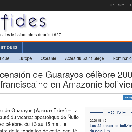
ITALIANO
EN
icales Missionnaires depuis 1927
ISTIQUES
rique
Europe
Océanie
Actes du Saint-Siège
Nominatio
ensión de Guarayos célèbre 20
 franciscaine en Amazonie bolivi
evang
ón de Guarayos (Agence Fides) – La
BOLIVIE
té du vicariat apostolique de Ñuflo
2026-06-19
z célèbre, du 13 au 15 mai, le
Les 33 chapelles bolivie
aire de la fondation de cette localité
du père Lim