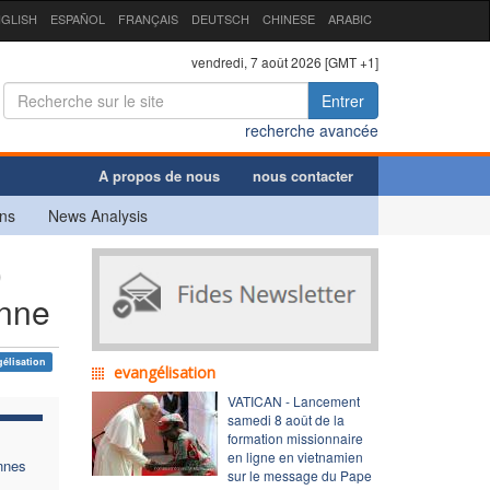
GLISH
ESPAÑOL
FRANÇAIS
DEUTSCH
CHINESE
ARABIC
vendredi, 7 août 2026 [GMT +1]
Entrer
recherche avancée
A propos de nous
nous contacter
ns
News Analysis
0
enne
élisation
evangélisation
VATICAN - Lancement
samedi 8 août de la
formation missionnaire
en ligne en vietnamien
nnes
sur le message du Pape