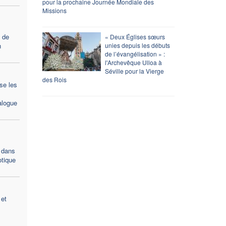
pour la prochaine Journée Mondiale des
Missions
t de
« Deux Églises sœurs
n
unies depuis les débuts
de l’évangélisation » :
l'Archevêque Ulloa à
Séville pour la Vierge
des Rois
se les
alogue
é dans
otique
 et