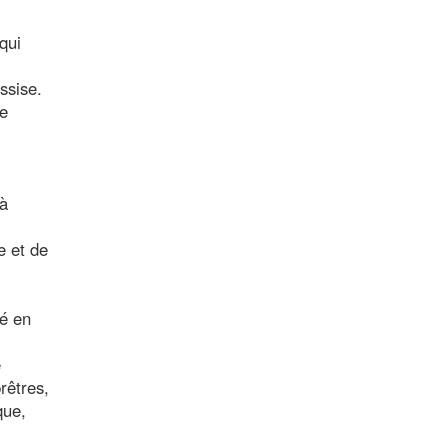
qui
ssise.
se
 à
e et de
gé en
e
rêtres,
que,