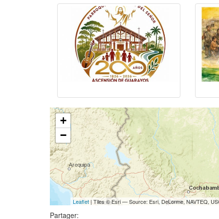
+
−
Leaflet
| Tiles © Esri — Source: Esri, DeLorme, NAVTEQ, USG
Partager: