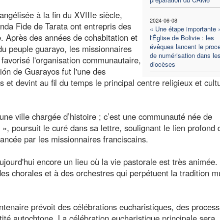
gélisée à la fin du XVIIIe siècle,
2024-06-08
nda Fide de Tarata ont entrepris des
« Une étape importante 
ie. Après des années de cohabitation et
l'Église de Bolivie : les
évêques lancent le proc
du peuple guarayo, les missionnaires
de numérisation dans le
 favorisé l'organisation communautaire,
diocèses
nsión de Guarayos fut l'une des
et devint au fil du temps le principal centre religieux et cult
ne ville chargée d’histoire ; c’est une communauté née de
», poursuit le curé dans sa lettre, soulignant le lien profond q
lancée par les missionnaires franciscains.
jourd'hui encore un lieu où la vie pastorale est très animée.
des chorales et à des orchestres qui perpétuent la tradition m
tenaire prévoit des célébrations eucharistiques, des process
entité autochtone. La célébration eucharistique principale sera