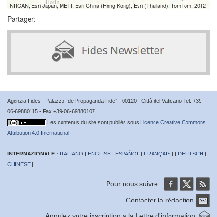
NRCAN, Esri Japan, METI, Esri China (Hong Kong), Esri (Thailand), TomTom, 2012
Partager:
Agenzia Fides - Palazzo “de Propaganda Fide” - 00120 - Città del Vaticano Tel. +39-
06-69880115 - Fax +39-06-69880107
Les contenus du site sont publiés sous
Licence Creative Commons
Attribution 4.0 International
INTERNAZIONALE :
ITALIANO
|
ENGLISH
|
ESPAÑOL
|
FRANÇAIS
| |
DEUTSCH
|
CHINESE
|
Pour nous suivre :
Contacter la rédaction
Annulez votre inscription à la Lettre d'information