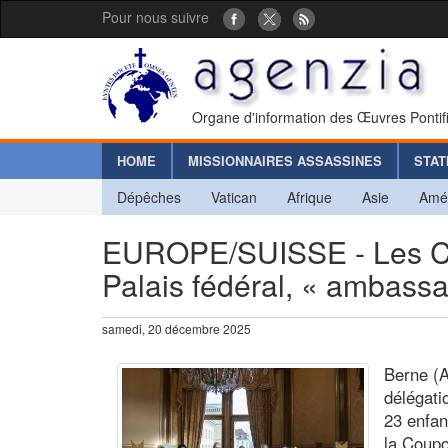
Pour nous suivre
Organe d'information des Œuvres Pontif
HOME
MISSIONNAIRES ASSASSINES
STAT
Dépêches
Vatican
Afrique
Asie
Amé
EUROPE/SUISSE - Les Chan
Palais fédéral, « ambassa
samedi, 20 décembre 2025
Berne (A
délégati
23 enfan
la Coupo