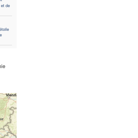
 et de
étoile
e
mie