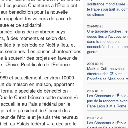
souffrance mondialisée 
ie. Les jeunes Chanteurs à l'Étoile ont
le Pape soustrait au com
leur bénédiction pour la nouvelle
du silence
n rappelant les valeurs de paix, de
té et de solidarité.
2026-02-25
année, dans de nombreux pays
Une tragédie cachée : le
décès liés à l'accouche
ns, à des moments et selon des
dans le monde sont
e liée à la période de Noël a lieu, et
concentrés dans les zon
nes semaines. Les jeunes chanteurs des
guerre
és à soutenir des projets en faveur de
e l'Œuvre Pontificale de l'Enfance
2026-02-19
Markus Cott, nouveau
.
directeur des Œuvres
1989 et actuellement, environ 10000
Pontificales Missionnair
lant de maison en maison, apportant
 formule spéciale de bénédiction «
2026-01-06
Les Chanteurs à l'Étoile 
e le Christ bénisse cette maison »).
joie de la rencontre avec
accueillie au Palais fédéral par le
Pape Léon XIV à Rome
ge, et le président du Conseil des
eur de l'étoile et je suis très heureux
2025-12-20
 ici, au Palais fédéral », a déclaré le
Les Chanteurs à l'Étoile 
Sattel au Palais fédéral,