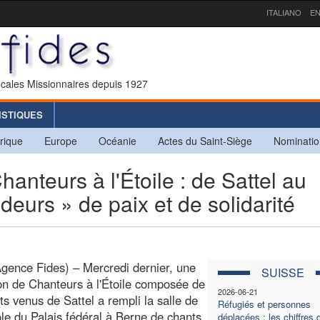
ITALIANO
EN
icales Missionnaires depuis 1927
ISTIQUES
rique
Europe
Océanie
Actes du Saint-Siège
Nominatio
teurs à l'Étoile : de Sattel au
deurs » de paix et de solidarité
gence Fides) – Mercredi dernier, une
SUISSE
on de Chanteurs à l'Étoile composée de
2026-06-21
ts venus de Sattel a rempli la salle de
Réfugiés et personnes
le du Palais fédéral à Berne de chants
déplacées : les chiffres 