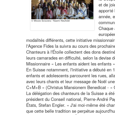
et de jo
apporté 
année, e
© Missio Svizzera / Naomi Neuhold
communau
Chaque 
europée
modalités différents, cette initiative missionnair
l'Agence Fides la suivra au cours des prochai
Chanteurs à l'Étoile collectent des dons destin
leurs camarades en difficulté, selon la devise d
Missionnaire « Les enfants aident les enfants »
En Suisse notamment, l'initiative a débuté en 
enfants et adolescents parcourent les rues, al
avec leurs chants et leur message de Noël une
C+M+B » (Christus Mansionem Benedicat - « Qu
La délégation des chanteurs de la Suisse a été 
président du Conseil national, Pierre-André Pa
États, Stefan Engler. « J'ai moi-même été chant
que cette belle tradition se perpétue aujourd'hui