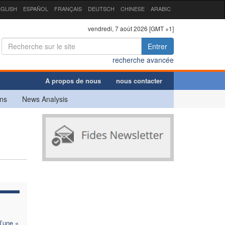
GLISH
ESPAÑOL
FRANÇAIS
DEUTSCH
CHINESE
ARABIC
vendredi, 7 août 2026 [GMT +1]
Entrer
recherche avancée
A propos de nous
nous contacter
ns
News Analysis
d’une «