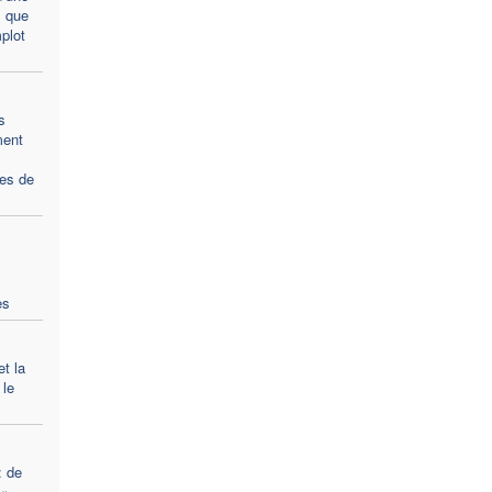
» que
plot
s
ment
es de
es
et la
 le
: de
 «