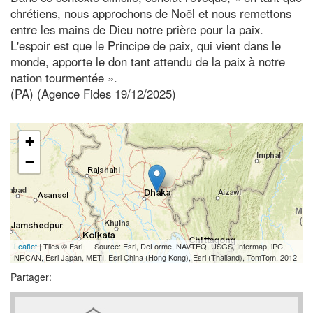
chrétiens, nous approchons de Noël et nous remettons
entre les mains de Dieu notre prière pour la paix.
L'espoir est que le Principe de paix, qui vient dans le
monde, apporte le don tant attendu de la paix à notre
nation tourmentée ».
(PA) (Agence Fides 19/12/2025)
+
−
Leaflet
| Tiles © Esri — Source: Esri, DeLorme, NAVTEQ, USGS, Intermap, iPC,
NRCAN, Esri Japan, METI, Esri China (Hong Kong), Esri (Thailand), TomTom, 2012
Partager: