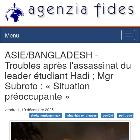
Menu
Toggl
naviga
ASIE/BANGLADESH -
Troubles après l'assassinat du
leader étudiant Hadi ; Mgr
Subroto : « Situation
préoccupante »
vendredi, 19 décembre 2025
droits fondamentaux
minorités religieuses
société
politique