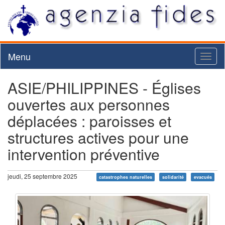
Menu
Toggl
naviga
ASIE/PHILIPPINES - Églises
ouvertes aux personnes
déplacées : paroisses et
structures actives pour une
intervention préventive
jeudi, 25 septembre 2025
catastrophes naturelles
solidarité
evacués