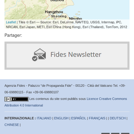
Leaflet
| Tiles © Esri — Source: Esri, DeLorme, NAVTEQ, USGS, Intermap, iPC,
NRCAN, Esri Japan, METI, Esri China (Hong Kong), Esri (Thailand), TomTom, 2012
Partager:
Agenzia Fides - Palazzo “de Propaganda Fide” - 00120 - Città del Vaticano Tel. +39-
06-69880115 - Fax +39-06-69880107
Les contenus du site sont publiés sous
Licence Creative Commons
Attribution 4.0 International
INTERNAZIONALE :
ITALIANO
|
ENGLISH
|
ESPAÑOL
|
FRANÇAIS
| |
DEUTSCH
|
CHINESE
|