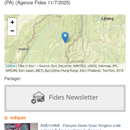
(PA) (Agence Fides 11/7/2025)
+
−
Leaflet
| Tiles © Esri — Source: Esri, DeLorme, NAVTEQ, USGS, Intermap, iPC,
NRCAN, Esri Japan, METI, Esri China (Hong Kong), Esri (Thailand), TomTom, 2012
Partager:
evêques
ASIE/CHINE - François Xavier Duan Yongkun a été