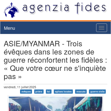
Menu
Toggl
naviga
ASIE/MYANMAR - Trois
évêques dans les zones de
guerre réconfortent les fidèles :
« Que votre cœur ne s'inquiète
pas »
vendredi, 11 juillet 2025
evêques
prière
foi
eglises locales
evacués
guerre civile