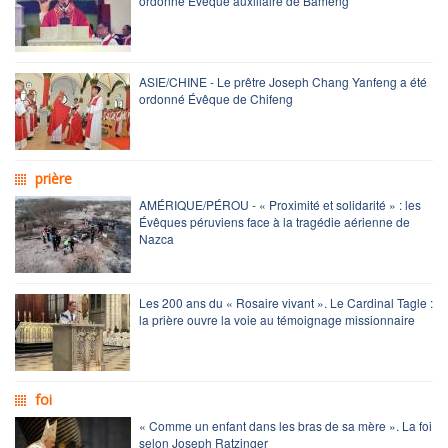
ordonné Évêque auxiliaire de Bameng
ASIE/CHINE - Le prêtre Joseph Chang Yanfeng a été
ordonné Évêque de Chifeng
prière
AMÉRIQUE/PÉROU - « Proximité et solidarité » : les
Évêques péruviens face à la tragédie aérienne de
Nazca
Les 200 ans du « Rosaire vivant ». Le Cardinal Tagle :
la prière ouvre la voie au témoignage missionnaire
foi
« Comme un enfant dans les bras de sa mère ». La foi
selon Joseph Ratzinger