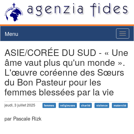
Menu
Toggl
naviga
ASIE/CORÉE DU SUD - « Une
âme vaut plus qu'un monde ».
L'œuvre coréenne des Sœurs
du Bon Pasteur pour les
femmes blessées par la vie
jeudi, 3 juillet 2025
femmes
religieuses
charité
violence
maternité
par Pascale Rizk