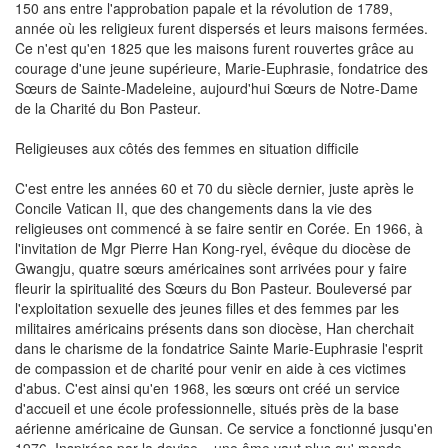
150 ans entre l'approbation papale et la révolution de 1789,
année où les religieux furent dispersés et leurs maisons fermées.
Ce n'est qu'en 1825 que les maisons furent rouvertes grâce au
courage d'une jeune supérieure, Marie-Euphrasie, fondatrice des
Sœurs de Sainte-Madeleine, aujourd'hui Sœurs de Notre-Dame
de la Charité du Bon Pasteur.
Religieuses aux côtés des femmes en situation difficile
C'est entre les années 60 et 70 du siècle dernier, juste après le
Concile Vatican II, que des changements dans la vie des
religieuses ont commencé à se faire sentir en Corée. En 1966, à
l'invitation de Mgr Pierre Han Kong-ryel, évêque du diocèse de
Gwangju, quatre sœurs américaines sont arrivées pour y faire
fleurir la spiritualité des Sœurs du Bon Pasteur. Bouleversé par
l'exploitation sexuelle des jeunes filles et des femmes par les
militaires américains présents dans son diocèse, Han cherchait
dans le charisme de la fondatrice Sainte Marie-Euphrasie l'esprit
de compassion et de charité pour venir en aide à ces victimes
d'abus. C'est ainsi qu'en 1968, les sœurs ont créé un service
d'accueil et une école professionnelle, situés près de la base
aérienne américaine de Gunsan. Ce service a fonctionné jusqu'en
1976. Inspirées par la devise « une âme vaut plus qu' monde » ,