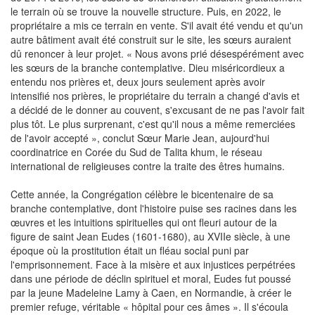
le terrain où se trouve la nouvelle structure. Puis, en 2022, le
propriétaire a mis ce terrain en vente. S'il avait été vendu et qu'un
autre bâtiment avait été construit sur le site, les sœurs auraient
dû renoncer à leur projet. « Nous avons prié désespérément avec
les sœurs de la branche contemplative. Dieu miséricordieux a
entendu nos prières et, deux jours seulement après avoir
intensifié nos prières, le propriétaire du terrain a changé d'avis et
a décidé de le donner au couvent, s'excusant de ne pas l'avoir fait
plus tôt. Le plus surprenant, c'est qu'il nous a même remerciées
de l'avoir accepté », conclut Sœur Marie Jean, aujourd'hui
coordinatrice en Corée du Sud de Talita khum, le réseau
international de religieuses contre la traite des êtres humains.
Cette année, la Congrégation célèbre le bicentenaire de sa
branche contemplative, dont l'histoire puise ses racines dans les
œuvres et les intuitions spirituelles qui ont fleuri autour de la
figure de saint Jean Eudes (1601-1680), au XVIIe siècle, à une
époque où la prostitution était un fléau social puni par
l'emprisonnement. Face à la misère et aux injustices perpétrées
dans une période de déclin spirituel et moral, Eudes fut poussé
par la jeune Madeleine Lamy à Caen, en Normandie, à créer le
premier refuge, véritable « hôpital pour ces âmes ». Il s'écoula