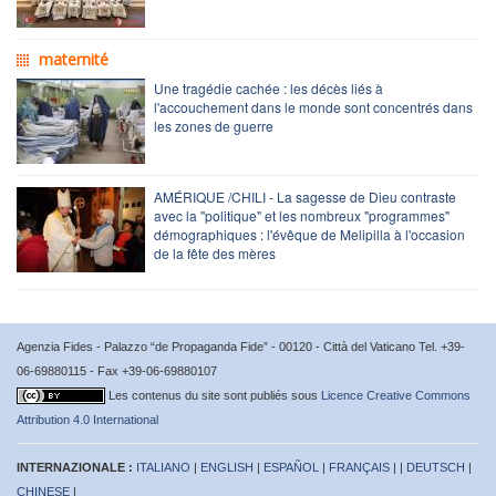
maternité
Une tragédie cachée : les décès liés à
l'accouchement dans le monde sont concentrés dans
les zones de guerre
AMÉRIQUE /CHILI - La sagesse de Dieu contraste
avec la "politique" et les nombreux "programmes"
démographiques : l'évêque de Melipilla à l'occasion
de la fête des mères
Agenzia Fides - Palazzo “de Propaganda Fide” - 00120 - Città del Vaticano Tel. +39-
06-69880115 - Fax +39-06-69880107
Les contenus du site sont publiés sous
Licence Creative Commons
Attribution 4.0 International
INTERNAZIONALE :
ITALIANO
|
ENGLISH
|
ESPAÑOL
|
FRANÇAIS
| |
DEUTSCH
|
CHINESE
|