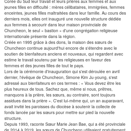
Corée du Sud leur travail et leurs prières aux femmes et aux
jeunes filles en difficulté : mères célibataires, immigrées, femmes
enceintes, jeunes filles maltraitées dans leur famille. Au cours des
derniers mois, elles ont inauguré une nouvelle structure dédiée
aux femmes à secourir dans leur maison provinciale de
Chuncheon, le seul « bastion » d'une congrégation religieuse
internationale présente dans la région.
Créée en 1995 grâce à des dons, la maison des sœurs de
Chuncheon continue aujourd'hui encore de s'étendre avec le
soutien de bienfaiteurs anciens et nouveaux, qui regardent avec
estime le travail soutenu par les religieuses en faveur des
femmes et des jeunes filles de tout le pays.
Lors de la cérémonie d'inauguration qui s'est déroulée en avril
dernier, l'évêque de Chuncheon, Simone Kim Ju-young, s'est
adressé aux bienfaiteurs en ces termes : « Vous devez être les
plus heureux de tous. Sachez que, même si nous, prêtres,
manquons à la prière, les sœurs, au contraire, sont toujours
assidues dans la prière ». C'est lui-même qui, un an auparavant,
avait invité les paroisses du diocèse à soutenir la collecte de
fonds lancée par les sœurs pour mettre sur pied la nouvelle
structure.
Depuis 1993, raconte Sœur Marie Jean Bae, qui a été provinciale
de 2014 à 2019, les sœurs de Chuncheon utilisaient gratuitement