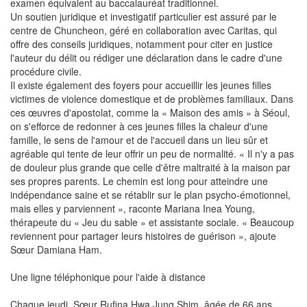
examen équivalent au baccalauréat traditionnel.
Un soutien juridique et investigatif particulier est assuré par le
centre de Chuncheon, géré en collaboration avec Caritas, qui
offre des conseils juridiques, notamment pour citer en justice
l'auteur du délit ou rédiger une déclaration dans le cadre d'une
procédure civile.
Il existe également des foyers pour accueillir les jeunes filles
victimes de violence domestique et de problèmes familiaux. Dans
ces œuvres d'apostolat, comme la « Maison des amis » à Séoul,
on s'efforce de redonner à ces jeunes filles la chaleur d'une
famille, le sens de l'amour et de l'accueil dans un lieu sûr et
agréable qui tente de leur offrir un peu de normalité. « Il n'y a pas
de douleur plus grande que celle d'être maltraité à la maison par
ses propres parents. Le chemin est long pour atteindre une
indépendance saine et se rétablir sur le plan psycho-émotionnel,
mais elles y parviennent », raconte Mariana Inea Young,
thérapeute du « Jeu du sable » et assistante sociale. « Beaucoup
reviennent pour partager leurs histoires de guérison », ajoute
Sœur Damiana Ham.
Une ligne téléphonique pour l'aide à distance
Chaque jeudi, Sœur Rufina Hwa Jung Shim, âgée de 66 ans,