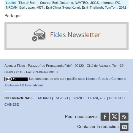
Leaflet
| Tiles © Esri — Source: Esri, DeLorme, NAVTEQ, USGS, Intermap, iPC,
NRCAN, Esri Japan, METI, Esri China (Hong Kong), Esri (Thailand), TomTom, 2012
Partager:
Agenzia Fides - Palazzo “de Propaganda Fide” - 00120 - Città del Vaticano Tel. +39-
06-69880115 - Fax +39-06-69880107
Les contenus du site sont publiés sous
Licence Creative Commons
Attribution 4.0 International
INTERNAZIONALE :
ITALIANO
|
ENGLISH
|
ESPAÑOL
|
FRANÇAIS
| |
DEUTSCH
|
CHINESE
|
Pour nous suivre :
Contacter la rédaction