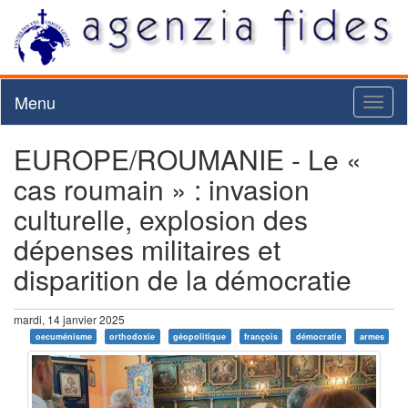
Menu
Toggl
naviga
EUROPE/ROUMANIE - Le «
cas roumain » : invasion
culturelle, explosion des
dépenses militaires et
disparition de la démocratie
mardi, 14 janvier 2025
oecuménisme
orthodoxie
géopolitique
françois
démocratie
armes