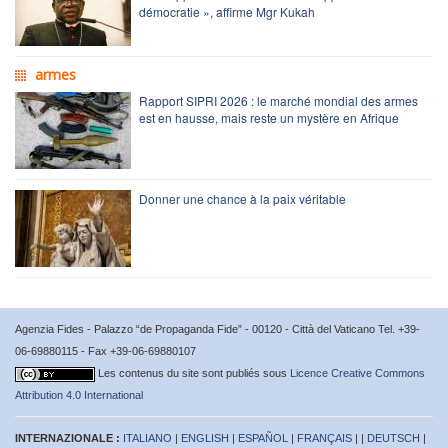
démocratie », affirme Mgr Kukah
armes
Rapport SIPRI 2026 : le marché mondial des armes
est en hausse, mais reste un mystère en Afrique
Donner une chance à la paix véritable
Agenzia Fides - Palazzo “de Propaganda Fide” - 00120 - Città del Vaticano Tel. +39-
06-69880115 - Fax +39-06-69880107
Les contenus du site sont publiés sous
Licence Creative Commons
Attribution 4.0 International
INTERNAZIONALE :
ITALIANO
|
ENGLISH
|
ESPAÑOL
|
FRANÇAIS
| |
DEUTSCH
|