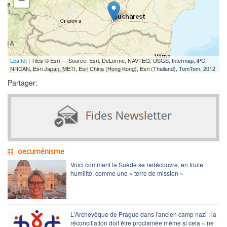
Leaflet
| Tiles © Esri — Source: Esri, DeLorme, NAVTEQ, USGS, Intermap, iPC,
NRCAN, Esri Japan, METI, Esri China (Hong Kong), Esri (Thailand), TomTom, 2012
Partager:
oecuménisme
Voici comment la Suède se redécouvre, en toute
humilité, comme une « terre de mission »
L'Archevêque de Prague dans l'ancien camp nazi : la
réconciliation doit être proclamée même si cela « ne