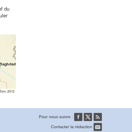
ef du
uler
mTom, 2012
Pour nous suivre :
Contacter la rédaction