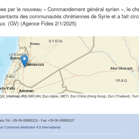
liées par le nouveau « Commandement général syrien », le ch
ntants des communautés chrétiennes de Syrie et a fait circ
aux. (GV) (Agence Fides 2/1/2025)
S, Intermap, iPC, NRCAN, Esri Japan, METI, Esri China (Hong Kong), Esri (Thailand), To
icano Tel. +39-06-69880115 - Fax +39-06-69880107
ve Commons Attribution 4.0 International