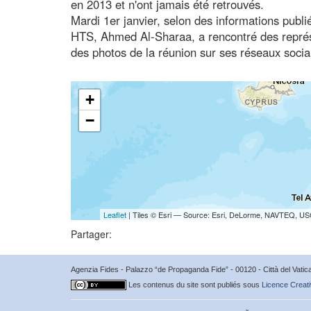
en 2013 et n'ont jamais été retrouvés.
Mardi 1er janvier, selon des informations pub
HTS, Ahmed Al-Sharaa, a rencontré des représe
des photos de la réunion sur ses réseaux soci
+
−
Leaflet
| Tiles © Esri — Source: Esri, DeLorme, NAVTEQ, USG
Partager:
Agenzia Fides - Palazzo “de Propaganda Fide” - 00120 - Città del Vat
Les contenus du site sont publiés sous
Licence Creati