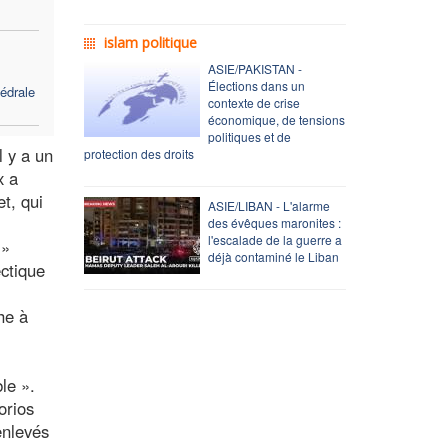
islam politique
ASIE/PAKISTAN -
Élections dans un
hédrale
contexte de crise
économique, de tensions
politiques et de
l y a un
protection des droits
x a
t, qui
ASIE/LIBAN - L'alarme
des évêques maronites :
l'escalade de la guerre a
 »
déjà contaminé le Liban
ectique
he à
le ».
orios
enlevés