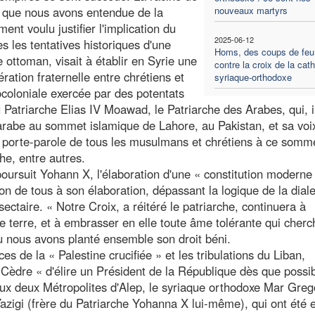
foi que nous avons entendue de la
nouveaux martyrs
nt voulu justifier l'implication du
2025-06-12
s les tentatives historiques d'une
Homs, des coups de feu
e ottoman, visait à établir en Syrie une
contre la croix de la cat
ration fraternelle entre chrétiens et
syriaque-orthodoxe
oloniale exercée par des potentats
 Patriarche Elias IV Moawad, le Patriarche des Arabes, qui, i
 arabe au sommet islamique de Lahore, au Pakistan, et sa voi
porte-parole de tous les musulmans et chrétiens à ce somme
he, entre autres.
poursuit Yohann X, l'élaboration d'une « constitution moderne
ion de tous à son élaboration, dépassant la logique de la dial
sectaire. « Notre Croix, a réitéré le patriarche, continuera à
e terre, et à embrasser en elle toute âme tolérante qui cherc
ù nous avons planté ensemble son droit béni.
s de la « Palestine crucifiée » et les tribulations du Liban,
dre « d'élire un Président de la République dès que possib
aux deux Métropolites d'Alep, le syriaque orthodoxe Mar Greg
azigi (frère du Patriarche Yohanna X lui-même), qui ont été 