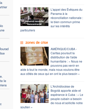
la
rtrier
L'appel des Évêques du
Panama à la
réconciliation nationale :
le bien commun prime
lo
sur les intérêts
une
particuliers
zones de crise
Mourad
AMÉRIQUE/CUBA -
lise
Caritas poursuit la
distribution de l'aide
humanitaire : « Nous ne
pouvons pas venir en
aide à tout le monde, mais nous voulons être
aux côtés de ceux qui en ont le plus besoin »
e.
te le
riens
L'Archidiocèse de
Bogotá apporte aide et
espérance à Cuba : « Le
peuple cubain a besoin
de nous et sollicite notre
ec
soutien »