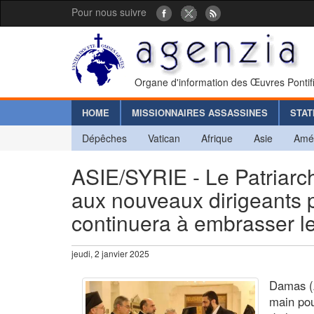
Pour nous suivre
Organe d'information des Œuvres Pontif
HOME
MISSIONNAIRES ASSASSINES
STAT
Dépêches
Vatican
Afrique
Asie
Amé
ASIE/SYRIE - Le Patriarc
aux nouveaux dirigeants po
continuera à embrasser le
jeudi, 2 janvier 2025
Damas (A
main pou