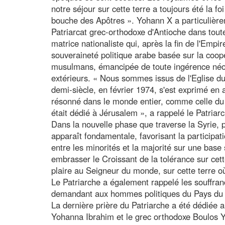
notre séjour sur cette terre a toujours été la 
bouche des Apôtres ». Yohann X a particulièreme
Patriarcat grec-orthodoxe d'Antioche dans toute
matrice nationaliste qui, après la fin de l'Empir
souveraineté politique arabe basée sur la coopé
musulmans, émancipée de toute ingérence néoc
extérieurs. « Nous sommes issus de l'Eglise du
demi-siècle, en février 1974, s'est exprimé en
résonné dans le monde entier, comme celle du 
était dédié à Jérusalem », a rappelé le Patriarc
Dans la nouvelle phase que traverse la Syrie, 
apparaît fondamentale, favorisant la participat
entre les minorités et la majorité sur une base 
embrasser le Croissant de la tolérance sur cett
plaire au Seigneur du monde, sur cette terre o
Le Patriarche a également rappelé les souffrance
demandant aux hommes politiques du Pays du Cè
La dernière prière du Patriarche a été dédiée 
Yohanna Ibrahim et le grec orthodoxe Boulos Y