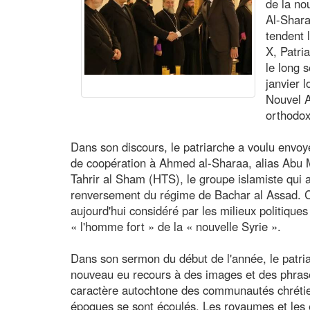
de la no
Al-Shara
tendent 
X, Patri
le long 
janvier 
Nouvel A
orthodo
Dans son discours, le patriarche a voulu envoy
de coopération à Ahmed al-Sharaa, alias Abu 
Tahrir al Sham (HTS), le groupe islamiste qui 
renversement du régime de Bachar al Assad. C
aujourd'hui considéré par les milieux politiqu
« l'homme fort » de la « nouvelle Syrie ».
Dans son sermon du début de l'année, le patri
nouveau eu recours à des images et des phrase
caractère autochtone des communautés chrétie
époques se sont écoulés. Les royaumes et les 