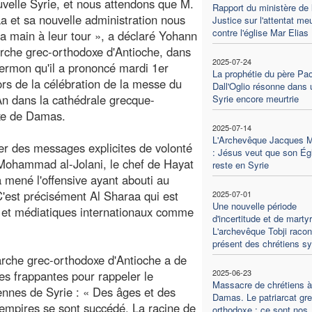
uvelle Syrie, et nous attendons que M.
Rapport du ministère de 
a et sa nouvelle administration nous
Justice sur l'attentat meu
contre l'église Mar Elias
la main à leur tour », a déclaré Yohann
arche grec-orthodoxe d'Antioche, dans
2025-07-24
sermon qu'il a prononcé mardi 1er
La prophétie du père Pao
lors de la célébration de la messe du
Dall'Oglio résonne dans 
n dans la cathédrale grecque-
Syrie encore meurtrie
xe de Damas.
2025-07-14
L'Archevêque Jacques 
er des messages explicites de volonté
: Jésus veut que son Ég
Mohammad al-Jolani, le chef de Hayat
reste en Syrie
a mené l'offensive ayant abouti au
'est précisément Al Sharaa qui est
2025-07-01
Une nouvelle période
es et médiatiques internationaux comme
d'incertitude et de martyr
L'archevêque Tobji racon
présent des chrétiens sy
arche grec-orthodoxe d'Antioche a de
2025-06-23
s frappantes pour rappeler le
Massacre de chrétiens à
nnes de Syrie : « Des âges et des
Damas. Le patriarcat gr
empires se sont succédé. La racine de
orthodoxe : ce sont nos