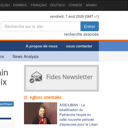
GLISH
ESPAÑOL
FRANÇAIS
DEUTSCH
CHINESE
ARABIC
vendredi, 7 août 2026 [GMT +1]
Entrer
recherche avancée
A propos de nous
nous contacter
ns
News Analysis
ain
ix
eglises orientales
 politique
ASIE/LIBAN - La
béatification du
Patriarche Hoyek en
cette nouvelle période
d'épreuves pour le Liban