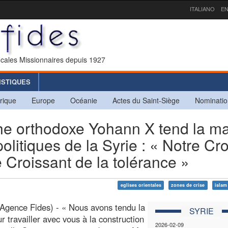
ITALIANO
EN
icales Missionnaires depuis 1927
ISTIQUES
rique
Europe
Océanie
Actes du Saint-Siège
Nominatio
he orthodoxe Yohann X tend la m
litiques de la Syrie : « Notre Cro
 Croissant de la tolérance »
eglises orientales
zones de crise
islam
gence Fides) - « Nous avons tendu la
SYRIE
r travailler avec vous à la construction
2026-02-09