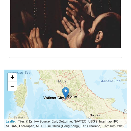
+
−
Leaflet
| Tiles © Esri — Source: Esri, DeLorme, NAVTEQ, USGS, Intermap, iPC,
NRCAN, Esri Japan, METI, Esri China (Hong Kong), Esri (Thailand), TomTom, 2012