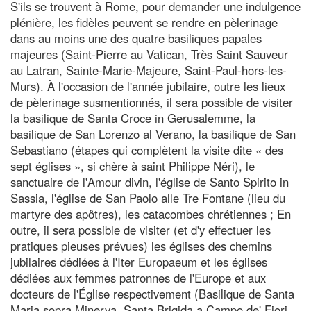
S'ils se trouvent à Rome, pour demander une indulgence
plénière, les fidèles peuvent se rendre en pèlerinage
dans au moins une des quatre basiliques papales
majeures (Saint-Pierre au Vatican, Très Saint Sauveur
au Latran, Sainte-Marie-Majeure, Saint-Paul-hors-les-
Murs). À l'occasion de l'année jubilaire, outre les lieux
de pèlerinage susmentionnés, il sera possible de visiter
la basilique de Santa Croce in Gerusalemme, la
basilique de San Lorenzo al Verano, la basilique de San
Sebastiano (étapes qui complètent la visite dite « des
sept églises », si chère à saint Philippe Néri), le
sanctuaire de l'Amour divin, l'église de Santo Spirito in
Sassia, l'église de San Paolo alle Tre Fontane (lieu du
martyre des apôtres), les catacombes chrétiennes ; En
outre, il sera possible de visiter (et d'y effectuer les
pratiques pieuses prévues) les églises des chemins
jubilaires dédiées à l'Iter Europaeum et les églises
dédiées aux femmes patronnes de l'Europe et aux
docteurs de l'Église respectivement (Basilique de Santa
Maria sopra Minerva, Santa Brigida a Campo de' Fiori,