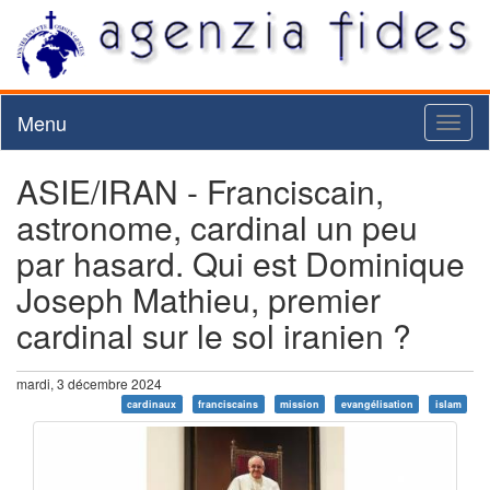
Menu
Toggl
naviga
ASIE/IRAN - Franciscain,
astronome, cardinal un peu
par hasard. Qui est Dominique
Joseph Mathieu, premier
cardinal sur le sol iranien ?
mardi, 3 décembre 2024
cardinaux
franciscains
mission
evangélisation
islam