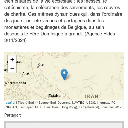
élémentaires de la vie ecclésiale : les messes, le
catéchisme, la célébration des sacrements, les œuvres
de charité. Ces mêmes dynamiques qui, dans l'ordinaire
des jours, ont été vécues et partagées dans les
monastères et béguinages de Belgique, au sein
desquels le Père Dominique a grandi. (Agence Fides
3/11/2024)
+
−
Leaflet
| Tiles © Esri — Source: Esri, DeLorme, NAVTEQ, USGS, Intermap, iPC,
NRCAN, Esri Japan, METI, Esri China (Hong Kong), Esri (Thailand), TomTom, 2012
Partager: