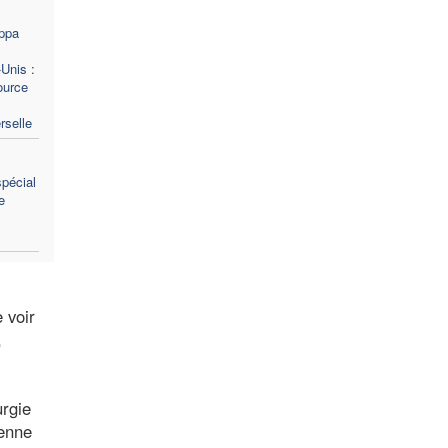
ppa
Unis :
source
rselle
pécial
e
 voir
,
urgie
ienne