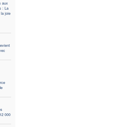
s aux
 : La
la joie
evient
avec
«
rce
de
ès
 12 000