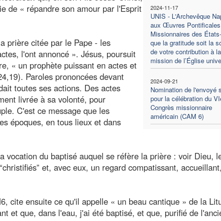
ie de « répandre son amour par l'Esprit
2024-11-17
UNIS - L'Archevêque Na
aux Œuvres Pontificales
Missionnaires des États-
a prière citée par le Pape - les
que la gratitude soit la 
de votre contribution à la
ctes, l'ont annoncé ». Jésus, poursuit
mission de l’Église unive
e, « un prophète puissant en actes et
 24,19). Paroles prononcées devant
2024-09-21
dait toutes ses actions. Des actes
Nomination de l'envoyé s
ent livrée à sa volonté, pour
pour la célébration du VI
Congrès missionnaire
ple. C'est ce message que les
américain (CAM 6)
les époques, en tous lieux et dans
a vocation du baptisé auquel se réfère la prière : voir Dieu, le
christifiés” et, avec eux, un regard compatissant, accueillant
ite ensuite ce qu'il appelle « un beau cantique » de la Lit
nt et que, dans l'eau, j'ai été baptisé, et que, purifié de l'anc