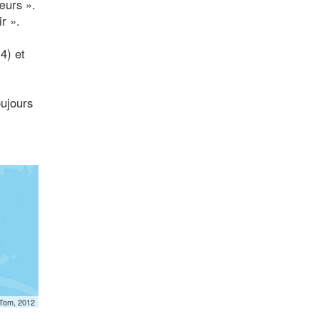
cœurs ».
r ».
4) et
oujours
mTom, 2012