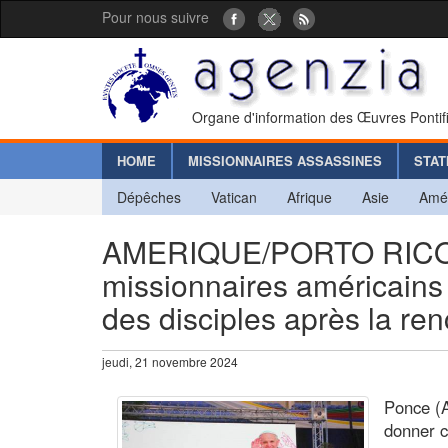
Pour nous suivre
Organe d'information des Œuvres Pontif
HOME
MISSIONNAIRES ASSASSINES
STAT
Dépêches
Vatican
Afrique
Asie
Amé
AMERIQUE/PORTO RICO -
missionnaires américains :
des disciples après la ren
jeudi, 21 novembre 2024
Ponce (
donner c