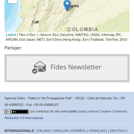
Leaflet
| Tiles © Esri — Source: Esri, DeLorme, NAVTEQ, USGS, Intermap, iPC,
NRCAN, Esri Japan, METI, Esri China (Hong Kong), Esri (Thailand), TomTom, 2012
Partager:
Agenzia Fides - Palazzo “de Propaganda Fide” - 00120 - Città del Vaticano Tel. +39-
06-69880115 - Fax +39-06-69880107
Les contenus du site sont publiés sous
Licence Creative Commons
Attribution 4.0 International
INTERNAZIONALE :
ITALIANO
|
ENGLISH
|
ESPAÑOL
|
FRANÇAIS
| |
DEUTSCH
|