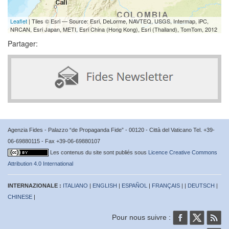
Leaflet
| Tiles © Esri — Source: Esri, DeLorme, NAVTEQ, USGS, Intermap, iPC,
NRCAN, Esri Japan, METI, Esri China (Hong Kong), Esri (Thailand), TomTom, 2012
Partager:
Agenzia Fides - Palazzo “de Propaganda Fide” - 00120 - Città del Vaticano Tel. +39-
06-69880115 - Fax +39-06-69880107
Les contenus du site sont publiés sous
Licence Creative Commons
Attribution 4.0 International
INTERNAZIONALE :
ITALIANO
|
ENGLISH
|
ESPAÑOL
|
FRANÇAIS
| |
DEUTSCH
|
CHINESE
|
Pour nous suivre :