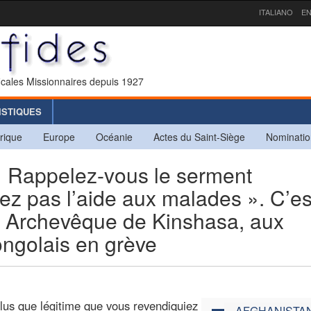
ITALIANO
EN
icales Missionnaires depuis 1927
ISTIQUES
rique
Europe
Océanie
Actes du Saint-Siège
Nominatio
Rappelez-vous le serment
ez pas l’aide aux malades ». C’es
u, Archevêque de Kinshasa, aux
ngolais en grève
plus que légitime que vous revendiquiez
AFGHANISTA