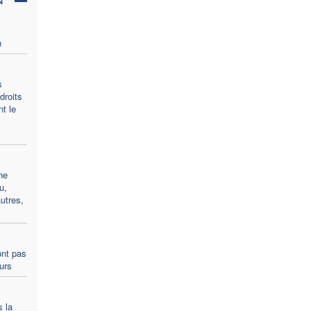
n
s
droits
t le
ne
u,
utres,
ont pas
ours
s la