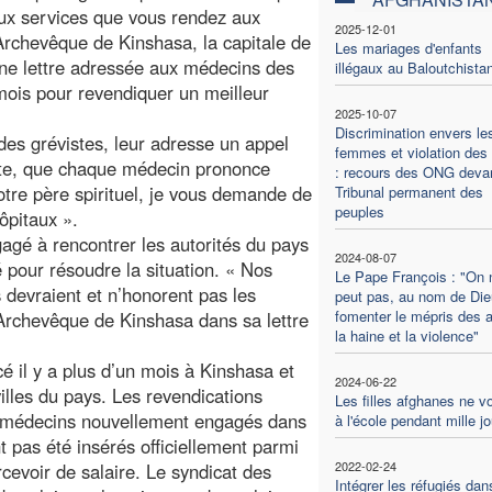
eux services que vous rendez aux
2025-12-01
Archevêque de Kinshasa, la capitale de
Les mariages d'enfants
ne lettre adressée aux médecins des
illégaux au Baloutchista
mois pour revendiquer un meilleur
2025-10-07
Discrimination envers le
des grévistes, leur adresse un appel
femmes et violation des 
rate, que chaque médecin prononce
: recours des ONG devan
otre père spirituel, je vous demande de
Tribunal permanent des
peuples
ôpitaux ».
agé à rencontrer les autorités du pays
2024-08-07
 pour résoudre la situation. « Nos
Le Pape François : "On 
 devraient et n’honorent pas les
peut pas, au nom de Die
fomenter le mépris des a
’Archevêque de Kinshasa dans sa lettre
la haine et la violence"
 il y a plus d’un mois à Kinshasa et
2024-06-22
illes du pays. Les revendications
Les filles afghanes ne v
33 médecins nouvellement engagés dans
à l'école pendant mille j
t pas été insérés officiellement parmi
2022-02-24
rcevoir de salaire. Le syndicat des
Intégrer les réfugiés dan