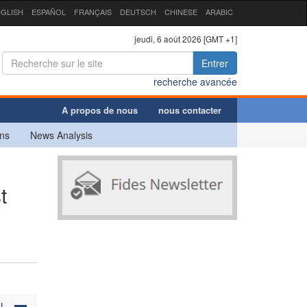
GLISH
ESPAÑOL
FRANÇAIS
DEUTSCH
CHINESE
ARABIC
jeudi, 6 août 2026 [GMT +1]
Entrer
recherche avancée
A propos de nous
nous contacter
ns
News Analysis
t
N