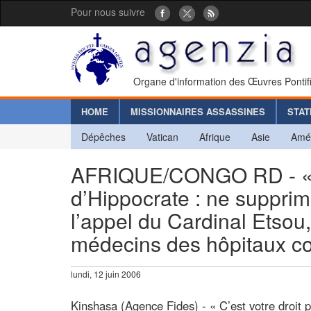
Pour nous suivre
Organe d'information des Œuvres Pontif
HOME
MISSIONNAIRES ASSASSINES
STAT
Dépêches
Vatican
Afrique
Asie
Amé
AFRIQUE/CONGO RD - « 
d’Hippocrate : ne supprim
l’appel du Cardinal Etso
médecins des hôpitaux co
lundi, 12 juin 2006
Kinshasa (Agence Fides) - « C’est votre droit 