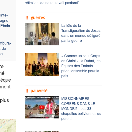
réflexion, de notre travail pastoral"
inte-
guerres
pagne
 Ebola
La fête de la
Transfiguration de Jésus
dans un monde défiguré
par la guerre
ombura-
t de
on
« Comme un seul Corps
en Christ » : à Dubaï, les
re
Églises des Émirats
prient ensemble pour la
imé
paix
vêque
ément
pauvreté
MISSIONNAIRES
plus
CORÉENS DANS LE
MONDE/5 - Les 33
chapelles boliviennes du
père Lim