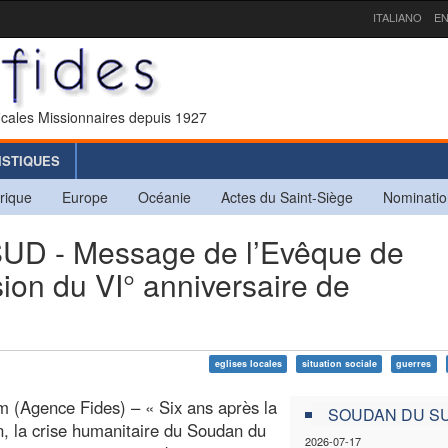
ITALIANO
EN
icales Missionnaires depuis 1927
ISTIQUES
rique
Europe
Océanie
Actes du Saint-Siège
Nominatio
 - Message de l’Evêque de
ion du VI° anniversaire de
eglises locales
situation sociale
guerres
 (Agence Fides) – « Six ans après la
SOUDAN DU S
on, la crise humanitaire du Soudan du
2026-07-17