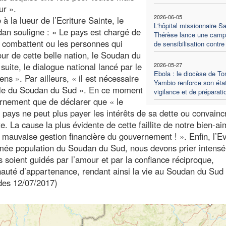
ur ».
2026-06-05
 à la lueur de l’Ecriture Sainte, le
L'hôpital missionnaire Sa
an souligne : « Le pays est chargé de
Thérèse lance une cam
ui combattent ou les personnes qui
de sensibilisation contre
ur de cette belle nation, le Soudan du
uite, le dialogue national lancé par le
2026-05-27
Ebola : le diocèse de T
ns ». Par ailleurs, « il est nécessaire
Yambio renforce son éta
ionale du Soudan du Sud ». En ce moment
vigilance et de préparati
vernement que de déclarer que « le
pays ne peut plus payer les intérêts de sa dette ou convainc
lite. La cause la plus évidente de cette faillite de notre bien-a
 mauvaise gestion financière du gouvernement ! ». Enfin, l’E
-aimée population du Soudan du Sud, nous devons prier intens
 soient guidés par l’amour et par la confiance réciproque,
té d’appartenance, rendant ainsi la vie au Soudan du Sud 
ides 12/07/2017)