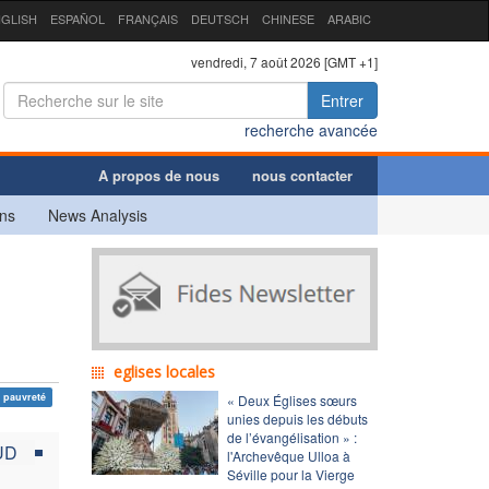
GLISH
ESPAÑOL
FRANÇAIS
DEUTSCH
CHINESE
ARABIC
vendredi, 7 août 2026 [GMT +1]
Entrer
recherche avancée
A propos de nous
nous contacter
ns
News Analysis
eglises locales
pauvreté
« Deux Églises sœurs
unies depuis les débuts
de l’évangélisation » :
UD
l'Archevêque Ulloa à
Séville pour la Vierge