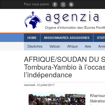
Pour nous suivre
Organe d'information des Œuvres Pontif
HOME
MISSIONNAIRES ASSASSINES
STAT
Dépêches
Vatican
Afrique
Asie
Amé
AFRIQUE/SOUDAN DU SUD
Tombura-Yambio à l’occas
l’indépendance
mercredi, 12 juillet 2017
Khartoum
libérati