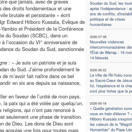
pire que jamais, avec de graves
Soudan du Sud, les tou
ns des droits fondamentaux et une
après l'indépendance : q
ans de conflits, d'instabil
vile brutale et persistante » écrit
politique et de crises
Mgr Edward Hiiboro Kussala, Evêque de
humanitaires
Yambio et Président de la Conférence
ale du Soudan (SCBC), dans un
2026-07-08
à l’occasion du VI° anniversaire de
Nouvelles violences
intercommunautaires da
ndance du Soudan du Sud, sanctionnée
l'État de Warrap : 19 mor
14 blessés
ne : « Je suis un patriote et je suis
oudan du Sud. J’aime profondément le
2026-06-22
La ville de Rii-Yubu con
 de m’avoir fait naître dans ce bel
au Sacré-Cœur de Jésus
randir en six ans depuis sa naissance,
foi, l'espérance et la char
sont plus fortes que la p
iller en faveur de l’unité de mon pays.
 la paix qui a été volée par quelqu’un.
2026-06-18
« Quelle génération so
 religions, qui n’ont pas renoncé à
nous en train d'élever ? 
 est seulement une phase de transition.
Hiiboro Kussala s'exprim
don de Dieu. Les dons de Dieu sont
les valeurs de la *Magnif
as acquise une fois pour toutes mais
Humanitas* du Pape Lé