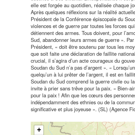
elle est forgée au quotidien, réalisée chaque jo
Après quelques réflexions sur la réalité actuelle
Président de la Conférence épiscopale du Soud
violences et de guerre par toutes les forces q
détiennent des armes. Tous doivent, pour l’amo
Sud, abandonner leurs armes de guerre ». Par s
Président, « doit être soutenu par tous les moye
que soit faite une déclaration de faillite nat
crucial, il s’agira d’un acte courageux du gou
Soudan du Sud n’a pas d’argent ». « Lorsqu’un 
quelqu’un à lui prêter de l’argent, il est en fail
Soudan du Sud comprend la guerre civile ou la
invite à prier sans trêve pour la paix. « Bien
pour la paix ! Afin que les cœurs des personnes
indépendamment des ethnies ou de la communau
significative et plus joyeuse ». (SL) (Agence F
+