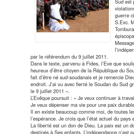
Sud est 
violatio
guerre ci
S.Exc. 
Tombura-
épiscop
Message 
l’indépe
par le référendum du 9 juillet 2011.
Dans le texte, parvenu à Fides, l’Eve que soulig
heureux d’être citoyen de la République du S
fait d’être né sud-soudanais et je remercie Dieu
endroit. J’ai vu avec fierté le Soudan du Sud g
le 9 juillet 2011 ».
L’Evêque poursuit : « Je veux continuer à trava
Je veux dépenser ma vie pour une paix durable,
Il en existe beaucoup comme moi, de toutes les
l’espérance. Je crois que l’état actuel du pays
La liberté est un don de Dieu. La paix est un 
destinés à Ses enfants. L’indépendance n’est p