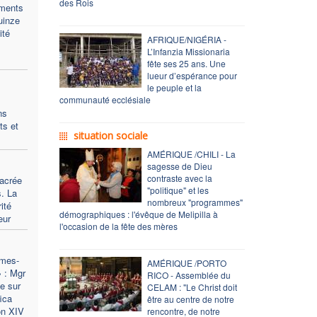
des Rois
rments
uinze
ité
AFRIQUE/NIGÉRIA -
L’Infanzia Missionaria
fête ses 25 ans. Une
lueur d’espérance pour
le peuple et la
communauté ecclésiale
ns
ts et
situation sociale
AMÉRIQUE /CHILI - La
sagesse de Dieu
contraste avec la
sacrée
"politique" et les
. La
nombreux "programmes"
ité
démographiques : l'évêque de Melipilla à
eur
l'occasion de la fête des mères
mmes-
AMÉRIQUE /PORTO
» : Mgr
RICO - Assemblée du
e sur
CELAM : "Le Christ doit
ica
être au centre de notre
on XIV
rencontre, de notre