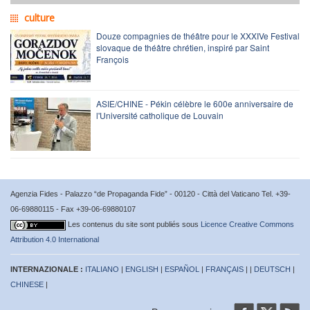
culture
Douze compagnies de théâtre pour le XXXIVe Festival
slovaque de théâtre chrétien, inspiré par Saint
François
ASIE/CHINE - Pékin célèbre le 600e anniversaire de
l'Université catholique de Louvain
Agenzia Fides - Palazzo “de Propaganda Fide” - 00120 - Città del Vaticano Tel. +39-
06-69880115 - Fax +39-06-69880107
Les contenus du site sont publiés sous
Licence Creative Commons
Attribution 4.0 International
INTERNAZIONALE :
ITALIANO
|
ENGLISH
|
ESPAÑOL
|
FRANÇAIS
| |
DEUTSCH
|
CHINESE
|