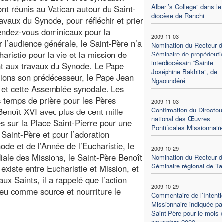
Albert’s College” dans le
nt réunis au Vatican autour du Saint-
diocèse de Ranchi
avaux du Synode, pour réfléchir et prier
rendez-vous dominicaux pour la
2009-11-03
r l’audience générale, le Saint-Père n’a
Nomination du Recteur 
ristie pour la vie et la mission de
Séminaire de propédeuti
interdiocésain “Sainte
ment aux travaux du Synode. Le Pape
Joséphine Bakhita”, de
sions son prédécesseur, le Pape Jean
Ngaoundéré
e et cette Assemblée synodale. Les
 temps de prière pour les Pères
2009-11-03
Confirmation du Directeu
enoît XVI avec plus de cent mille
national des Œuvres
 sur la Place Saint-Pierre pour une
Pontificales Missionnair
 Saint-Père et pour l’adoration
ode et de l’Année de l’Eucharistie, le
2009-10-29
iale des Missions, le Saint-Père Benoît
Nomination du Recteur 
Séminaire régional de Ta
 existe entre Eucharistie et Mission, et
x Saints, il a rappelé que l’action
2009-10-29
 eu comme source et nourriture le
Commentaire de l’Intenti
Missionnaire indiquée pa
Saint Père pour le mois 
novembre 2009