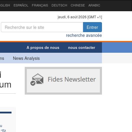
GLISH
ESPAÑOL
FRANÇAIS
DEUTSCH
CHINESE
ARABIC
jeudi, 6 août 2026 [GMT +1]
Entrer
recherche avancée
A propos de nous
nous contacter
ns
News Analysis
i
num
du
 “St.