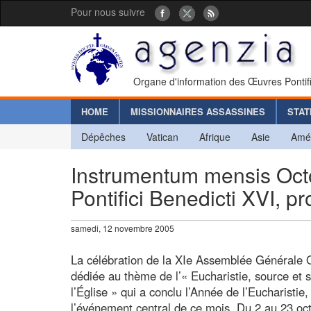
Pour nous suivre
Organe d'information des Œuvres Pontif
HOME
MISSIONNAIRES ASSASSINES
STAT
Dépêches
Vatican
Afrique
Asie
Amé
Instrumentum mensis Octo
Pontifici Benedicti XVI, p
samedi, 12 novembre 2005
La célébration de la XIe Assemblée Générale 
dédiée au thème de l’« Eucharistie, source et 
l’Église » qui a conclu l’Année de l’Eucharistie,
l’événement central de ce mois. Du 2 au 23 oc