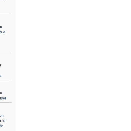
du
que
r
es
du
ipei
on
r le
de