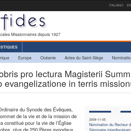
ITALIANO
EN
icales Missionnaires depuis 1927
ISTIQUES
rique
Europe
Océanie
Actes du Saint-Siège
Nominatio
bris pro lectura Magisterii Summ
ro evangelizatione in terris missio
Ordinaire du Synode des Évêques,
sommet de la vie et de la mission de
2009-11-05
 a constitué pour la vie de l’Église
Nomination du Recteur 
tobre, plus de 250 Pères synodaux
Séminaire interdiocésain