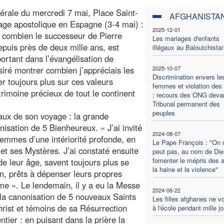
rale du mercredi 7 mai, Place Saint-
AFGHANISTA
yage apostolique en Espagne (3-4 mai) :
2025-12-01
r combien le successeur de Pierre
Les mariages d'enfants
epuis près de deux mille ans, est
illégaux au Baloutchista
portant dans l’évangélisation de
iré montrer combien j’appréciais les
2025-10-07
Discrimination envers le
er toujours plus sur ces valeurs
femmes et violation des 
trimoine précieux de tout le continent
: recours des ONG devan
Tribunal permanent des
peuples
aux de son voyage : la grande
isation de 5 Bienheureux. « J’ai invité
2024-08-07
femmes d’une intériorité profonde, en
Le Pape François : "On 
et ses Mystères. J’ai constaté ensuite
peut pas, au nom de Die
fomenter le mépris des a
de leur âge, savent toujours plus se
la haine et la violence"
on, prêts à dépenser leurs propres
me ». Le lendemain, il y a eu la Messe
2024-06-22
 la canonisation de 5 nouveaux Saints
Les filles afghanes ne v
rist et témoins de sa Résurrection
à l'école pendant mille j
ier : en puisant dans la prière la