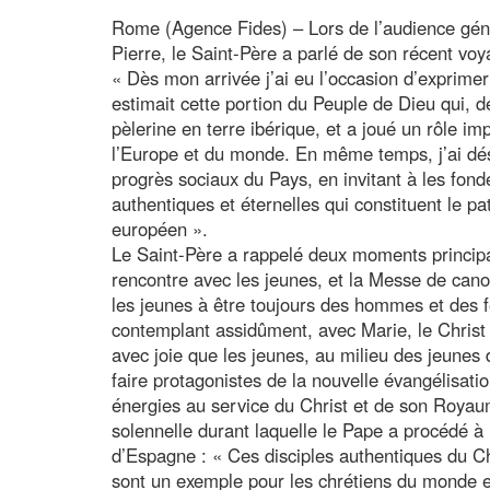
Rome (Agence Fides) – Lors de l’audience géné
Pierre, le Saint-Père a parlé de son récent vo
« Dès mon arrivée j’ai eu l’occasion d’exprime
estimait cette portion du Peuple de Dieu qui, d
pèlerine en terre ibérique, et a joué un rôle im
l’Europe et du monde. En même temps, j’ai dés
progrès sociaux du Pays, en invitant à les fond
authentiques et éternelles qui constituent le pa
européen ».
Le Saint-Père a rappelé deux moments princip
rencontre avec les jeunes, et la Messe de canon
les jeunes à être toujours des hommes et des 
contemplant assidûment, avec Marie, le Christ 
avec joie que les jeunes, au milieu des jeunes 
faire protagonistes de la nouvelle évangélisati
énergies au service du Christ et de son Royau
solennelle durant laquelle le Pape a procédé à
d’Espagne : « Ces disciples authentiques du Ch
sont un exemple pour les chrétiens du monde ent