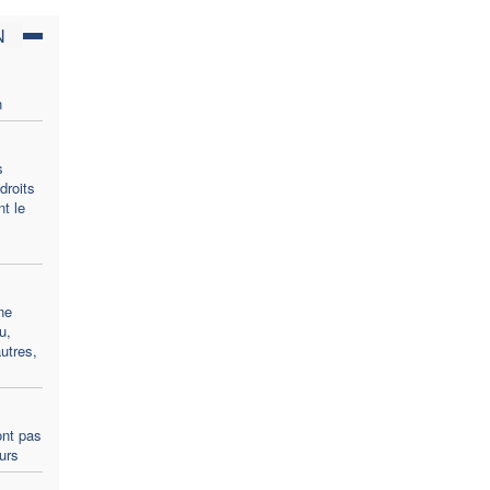
N
n
s
droits
t le
ne
u,
utres,
ont pas
ours