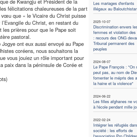
ue de Kwangju et Président de la
Les mariages d'enfants
s félicitations chaleureuses de la part
illégaux au Baloutchista
 vœu que « le Vicaire du Christ puisse
l’Evangile du Christ, en restant du
2025-10-07
Discrimination envers le
 les prières pour que le Pape soit
femmes et violation des 
stère pastoral.
: recours des ONG devan
e Jogye ont eux aussi envoyé au Pape
Tribunal permanent des
peuples
histes coréens, nous souhaitons la
e vous jouiez un rôle important pour
2024-08-07
la paix dans la péninsule de Corée et
Le Pape François : "On 
peut pas, au nom de Die
fomenter le mépris des a
ots)
la haine et la violence"
2024-06-22
Les filles afghanes ne v
à l'école pendant mille j
2022-02-24
Intégrer les réfugiés dan
société : les efforts de
l'association Pro Childre