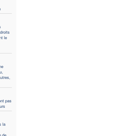
n
s
droits
t le
ne
u,
utres,
ont pas
ours
s la
n de