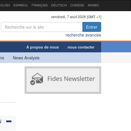
GLISH
ESPAÑOL
FRANÇAIS
DEUTSCH
CHINESE
ARABIC
vendredi, 7 août 2026 [GMT +1]
Entrer
recherche avancée
A propos de nous
nous contacter
ns
News Analysis
N