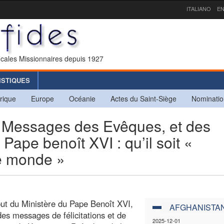
ITALIANO
EN
icales Missionnaires depuis 1927
ISTIQUES
rique
Europe
Océanie
Actes du Saint-Siège
Nominatio
Messages des Evêques, et des
Pape benoît XVI : qu’il soit «
le monde »
ut du Ministère du Pape Benoît XVI,
AFGHANISTA
des messages de félicitations et de
2025-12-01