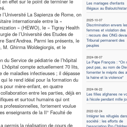
en effet sur le point de terminer le
Les mariages d'enfants
ré.
illégaux au Baloutchista
e l’Université La Sapienza de Rome, on
itaire internationale entre la «
2025-10-07
Discrimination envers le
nization » (HEWO), le « Tigray Health
femmes et violation des 
rurgie de l’Université des Etudes de
: recours des ONG devan
re Sant’Andrea. Parmi les présents, le
Tribunal permanent des
peuples
, M. Ghirma Woldegiorgis, et le
2024-08-07
on du Service de pédiatrie de l’hôpital
Le Pape François : "On 
 L’hôpital compte actuellement 70 lits,
peut pas, au nom de Die
fomenter le mépris des a
e de maladies infectieuses ; il dépasse
la haine et la violence"
 qui le rend idéal pour la formation du
its pour mère-enfant, en quatre
2024-06-22
llaboration entre les parties, déjà en
Les filles afghanes ne v
ifiques et surtout humains qui ont
à l'école pendant mille j
ns professionnelles, fortement voulue
2022-02-24
es enseignants de la II° Faculté de
Intégrer les réfugiés dan
société : les efforts de
a permis la réalisation de cours de
l'association Pro Childre