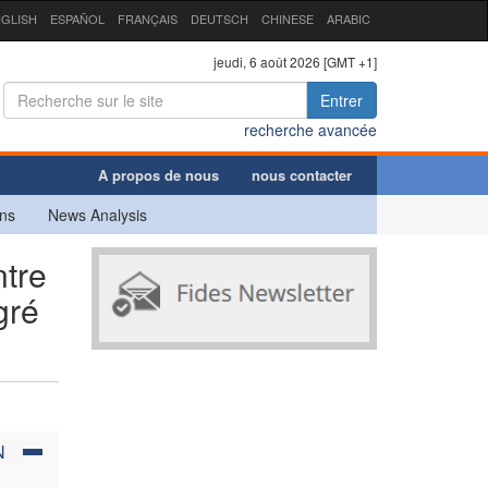
GLISH
ESPAÑOL
FRANÇAIS
DEUTSCH
CHINESE
ARABIC
jeudi, 6 août 2026 [GMT +1]
Entrer
recherche avancée
A propos de nous
nous contacter
ns
News Analysis
ntre
gré
N