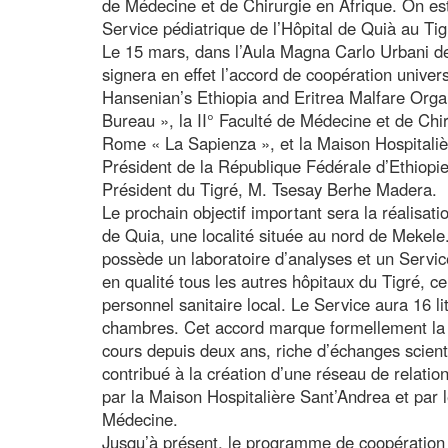
de Médecine et de Chirurgie en Afrique. On est 
Service pédiatrique de l’Hôpital de Quià au Tig
Le 15 mars, dans l’Aula Magna Carlo Urbani d
signera en effet l’accord de coopération univers
Hansenian’s Ethiopia and Eritrea Malfare Orga
Bureau », la II° Faculté de Médecine et de Chi
Rome « La Sapienza », et la Maison Hospitaliè
Président de la République Fédérale d’Ethiopie
Président du Tigré, M. Tsesay Berhe Madera.
Le prochain objectif important sera la réalisati
de Quia, une localité située au nord de Mekele.
possède un laboratoire d’analyses et un Servic
en qualité tous les autres hôpitaux du Tigré, ce
personnel sanitaire local. Le Service aura 16 l
chambres. Cet accord marque formellement la co
cours depuis deux ans, riche d’échanges scient
contribué à la création d’une réseau de relatio
par la Maison Hospitalière Sant’Andrea et par l
Médecine.
Jusqu’à présent, le programme de coopération 