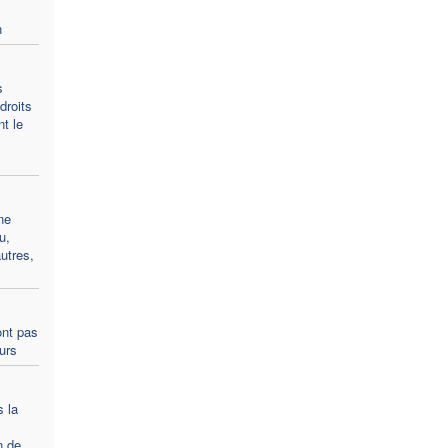
n
s
droits
t le
ne
u,
utres,
ont pas
ours
s la
n de