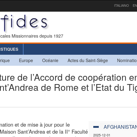
ITALIANO
EN
icales Missionnaires depuis 1927
ISTIQUES
rique
Europe
Océanie
Actes du Saint-Siège
Nominatio
ure de l’Accord de coopération e
nt’Andrea de Rome et l’Etat du Ti
ation et de mise à jour pour le
AFGHANISTA
a Maison Sant’Andrea et de la II° Faculté
2025-12-01