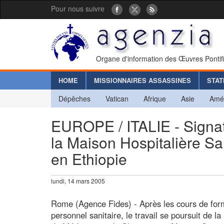
Pour nous suivre
Organe d'information des Œuvres Pontif
HOME
MISSIONNAIRES ASSASSINES
STAT
Dépêches
Vatican
Afrique
Asie
Amé
EUROPE / ITALIE - Signat
la Maison Hospitalière Sa
en Ethiopie
lundi, 14 mars 2005
Rome (Agence Fides) - Après les cours de form
personnel sanitaire, le travail se poursuit de l