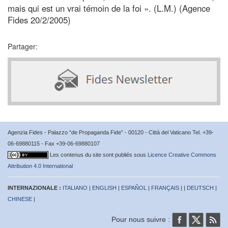
mais qui est un vrai témoin de la foi ». (L.M.) (Agence
Fides 20/2/2005)
Partager:
Agenzia Fides - Palazzo “de Propaganda Fide” - 00120 - Città del Vaticano Tel. +39-
06-69880115 - Fax +39-06-69880107
Les contenus du site sont publiés sous
Licence Creative Commons
Attribution 4.0 International
INTERNAZIONALE :
ITALIANO
|
ENGLISH
|
ESPAÑOL
|
FRANÇAIS
| |
DEUTSCH
|
CHINESE
|
Pour nous suivre :