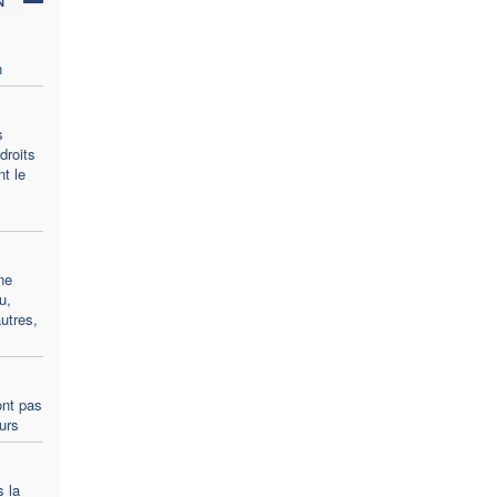
n
s
droits
t le
ne
u,
utres,
ont pas
ours
s la