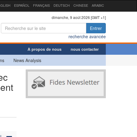
GLISH
ESPAÑOL
FRANÇAIS
DEUTSCH
CHINESE
ARABIC
dimanche, 9 août 2026 [GMT +1]
Entrer
recherche avancée
A propos de nous
nous contacter
ns
News Analysis
ec
cent
N