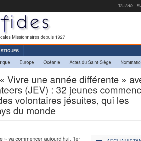
ITALIANO
EN
icales Missionnaires depuis 1927
ISTIQUES
rique
Europe
Océanie
Actes du Saint-Siège
Nominatio
ivre une année différente » av
nteers (JEV) : 32 jeunes commen
s volontaires jésuites, qui les
pays du monde
te » va commencer aujourd’hui, 1er
AFGHANISTA