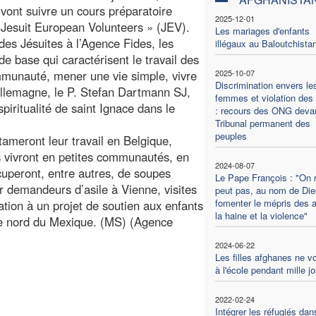
vont suivre un cours préparatoire
2025-12-01
 Jesuit European Volunteers » (JEV).
Les mariages d'enfants
des Jésuites à l’Agence Fides, les
illégaux au Baloutchista
de base qui caractérisent le travail des
mmunauté, mener une vie simple, vivre
2025-10-07
Discrimination envers le
Allemagne, le P. Stefan Dartmann SJ,
femmes et violation des 
spiritualité de saint Ignace dans le
: recours des ONG devan
Tribunal permanent des
peuples
tameront leur travail en Belgique,
 vivront en petites communautés, en
2024-08-07
ccuperont, entre autres, de soupes
Le Pape François : "On 
r demandeurs d’asile à Vienne, visites
peut pas, au nom de Die
fomenter le mépris des a
tion à un projet de soutien aux enfants
la haine et la violence"
le nord du Mexique. (MS) (Agence
2024-06-22
Les filles afghanes ne v
à l'école pendant mille j
2022-02-24
Intégrer les réfugiés dan