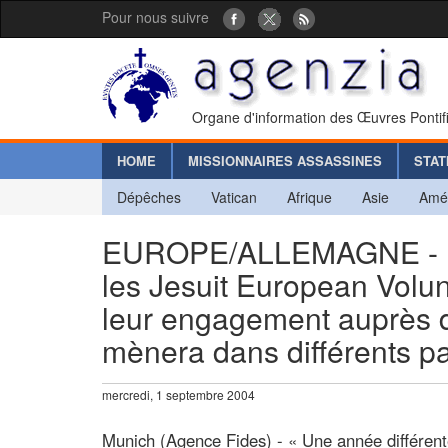
Pour nous suivre
Organe d'information des Œuvres Pontif
HOME
MISSIONNAIRES ASSASSINES
STAT
Dépêches
Vatican
Afrique
Asie
Amé
EUROPE/ALLEMAGNE - « V
les Jesuit European Volu
leur engagement auprès de
mènera dans différents 
mercredi, 1 septembre 2004
Munich (Agence Fides) - « Une année différen