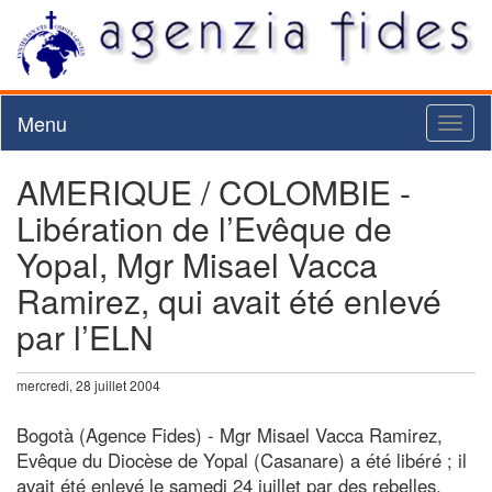
Menu
Toggl
naviga
AMERIQUE / COLOMBIE -
Libération de l’Evêque de
Yopal, Mgr Misael Vacca
Ramirez, qui avait été enlevé
par l’ELN
mercredi, 28 juillet 2004
Bogotà (Agence Fides) - Mgr Misael Vacca Ramirez,
Evêque du Diocèse de Yopal (Casanare) a été libéré ; il
avait été enlevé le samedi 24 juillet par des rebelles,