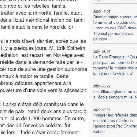
Colombo et les rebelles Tamils.
traiter avec la minorité Tamile, étant
2025-10-07
Discrimination envers le
dans l’Etat méridional indien de Tamil
femmes et violation des 
Tamils établis dans le nord du Sri
: recours des ONG devan
Tribunal permanent des
peuples
s le mois d’avril dernier, après que les
 Il y a quelques jours, M. Erik Solheim,
2024-08-07
édiation, est reparti en Norvège avec
Le Pape François : "On 
 réside dans la demande faite par le «
peut pas, au nom de Die
fomenter le mépris des a
cer tout de suite une gestion autonome
la haine et la violence"
ientaux à majorité tamile. Cette
breux députés appartenant à la
2024-06-22
’ouverture d’une voie vers la sécession
Les filles afghanes ne v
à l'école pendant mille j
i Lanka s’était déjà manifesté dans le
2022-02-24
ent de paix, retiré deux ans plus tard à
Intégrer les réfugiés dan
rain, plus de 1.200 hommes. En outre,
société : les efforts de
it décidé l’envoi de soldats, fut
l'association Pro Childre
s lors, l’Inde s’était complètement
Kaboul