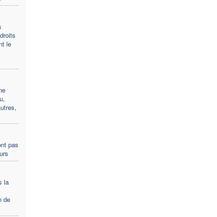
s
droits
t le
ne
u,
utres,
ont pas
ours
s la
n de