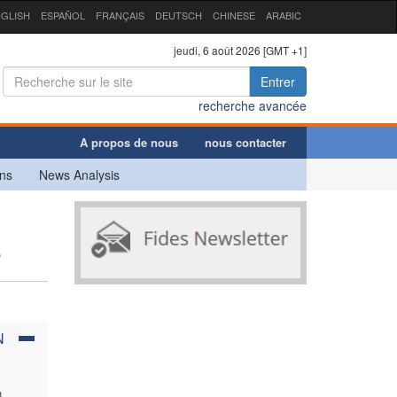
GLISH
ESPAÑOL
FRANÇAIS
DEUTSCH
CHINESE
ARABIC
jeudi, 6 août 2026 [GMT +1]
Entrer
recherche avancée
A propos de nous
nous contacter
ns
News Analysis
e
N
n