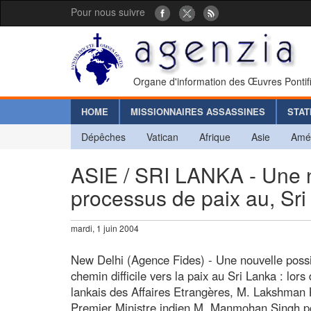
Pour nous suivre
Organe d'information des Œuvres Pontif
HOME
MISSIONNAIRES ASSASSINES
STAT
Dépêches
Vatican
Afrique
Asie
Amé
ASIE / SRI LANKA - Une 
processus de paix au, Sri
mardi, 1 juin 2004
New Delhi (Agence Fides) - Une nouvelle possib
chemin difficile vers la paix au Sri Lanka : lors
lankais des Affaires Etrangères, M. Lakshman 
Premier Ministre indien M. Manmohan Singh po