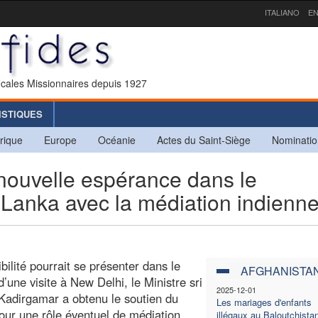
ITALIANO
EN
icales Missionnaires depuis 1927
ISTIQUES
rique
Europe
Océanie
Actes du Saint-Siège
Nominatio
nouvelle espérance dans le
 Lanka avec la médiation indienn
ilité pourrait se présenter dans le
AFGHANISTA
 d’une visite à New Delhi, le Ministre sri
2025-12-01
Kadirgamar a obtenu le soutien du
Les mariages d'enfants
ur une rôle éventuel de médiation
illégaux au Baloutchista