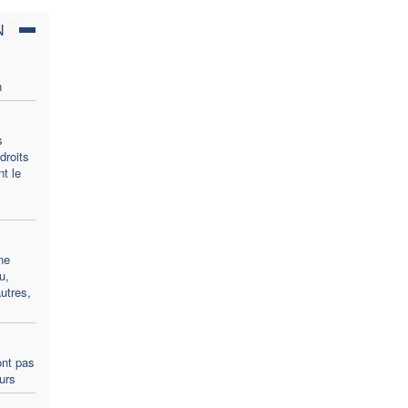
N
n
s
droits
t le
ne
u,
utres,
ont pas
ours