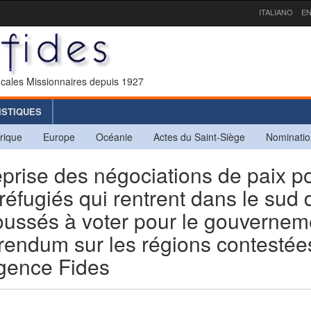
ITALIANO
EN
icales Missionnaires depuis 1927
ISTIQUES
rique
Europe
Océanie
Actes du Saint-Siège
Nominatio
ise des négociations de paix p
réfugiés qui rentrent dans le sud 
oussés à voter pour le gouvernem
férendum sur les régions contestée
agence Fides