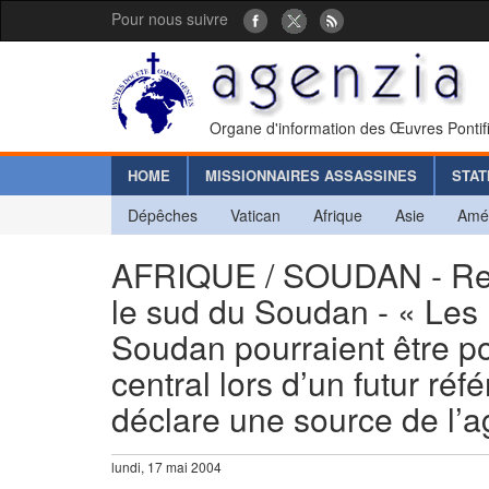
Pour nous suivre
Organe d'information des Œuvres Pontif
HOME
MISSIONNAIRES ASSASSINES
STAT
Dépêches
Vatican
Afrique
Asie
Amé
AFRIQUE / SOUDAN - Repr
le sud du Soudan - « Les 
Soudan pourraient être p
central lors d’un futur ré
déclare une source de l’
lundi, 17 mai 2004