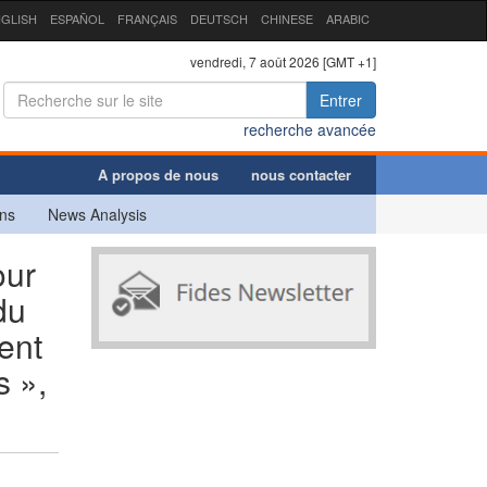
GLISH
ESPAÑOL
FRANÇAIS
DEUTSCH
CHINESE
ARABIC
vendredi, 7 août 2026 [GMT +1]
Entrer
recherche avancée
A propos de nous
nous contacter
ns
News Analysis
our
du
ent
s »,