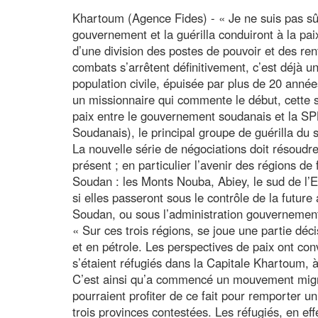
Khartoum (Agence Fides) - « Je ne suis pas sûr
gouvernement et la guérilla conduiront à la paix 
d’une division des postes de pouvoir et des rent
combats s’arrêtent définitivement, c’est déjà un
population civile, épuisée par plus de 20 anné
un missionnaire qui commente le début, cette 
paix entre le gouvernement soudanais et la S
Soudanais), le principal groupe de guérilla du
La nouvelle série de négociations doit résoudr
présent ; en particulier l’avenir des régions de 
Soudan : les Monts Nouba, Abiey, le sud de l’E
si elles passeront sous le contrôle de la future
Soudan, ou sous l’administration gouvernemen
« Sur ces trois régions, se joue une partie déci
et en pétrole. Les perspectives de paix ont con
s’étaient réfugiés dans la Capitale Khartoum, à
C’est ainsi qu’a commencé un mouvement migra
pourraient profiter de ce fait pour remporter u
trois provinces contestées. Les réfugiés, en ef