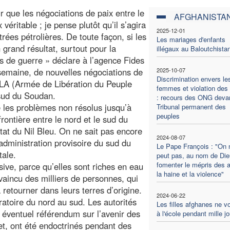
 que les négociations de paix entre le
AFGHANISTA
véritable ; je pense plutôt qu’il s’agira
2025-12-01
rées pétrolières. De toute façon, si les
Les mariages d'enfants
 grand résultat, surtout pour la
illégaux au Baloutchista
es de guerre » déclare à l’agence Fides
semaine, de nouvelles négociations de
2025-10-07
Discrimination envers le
PLA (Armée de Libération du Peuple
femmes et violation des 
 sud du Soudan.
: recours des ONG devan
e les problèmes non résolus jusqu’à
Tribunal permanent des
peuples
frontière entre le nord et le sud du
tat du Nil Bleu. On ne sait pas encore
2024-08-07
 administration provisoire du sud du
Le Pape François : "On 
tale.
peut pas, au nom de Die
fomenter le mépris des a
sive, parce qu’elles sont riches en eau
la haine et la violence"
vaincu des milliers de personnes, qui
 retourner dans leurs terres d’origine.
2024-06-22
toire du nord au sud. Les autorités
Les filles afghanes ne v
n éventuel référendum sur l’avenir des
à l'école pendant mille j
fet, ont été endoctrinés pendant des