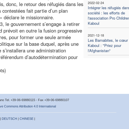
2022-02-24
, donc, le retour des réfugiés dans les
Intégrer les réfugiés dan
contestées fait partie d’un plan
société : les efforts de
» déclare le missionnaire.
l'association Pro Childre
3, le gouvernement s’engage à retirer
Kaboul
 prévoit en outre la fusion progressive
2021-12-18
ères, pour former une seule armée
Les Barnabites, le cœur
olitique sur la base duquel, après une
Kaboul : "Priez pour
 s’installera une administration
l'Afghanistan"
 référendum d’autodétermination pour
ts)
icano Tel. +39-06-69880115 - Fax +39-06-69880107
ve Commons Attribution 4.0 International
 |
DEUTSCH
|
CHINESE
|