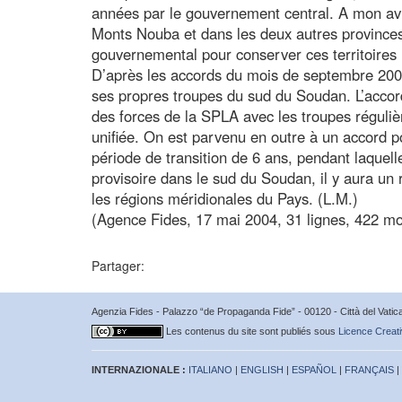
années par le gouvernement central. A mon avis
Monts Nouba et dans les deux autres provinces 
gouvernemental pour conserver ces territoires 
D’après les accords du mois de septembre 200
ses propres troupes du sud du Soudan. L’accord
des forces de la SPLA avec les troupes réguli
unifiée. On est parvenu en outre à un accord p
période de transition de 6 ans, pendant laquelle
provisoire dans le sud du Soudan, il y aura un
les régions méridionales du Pays. (L.M.)
(Agence Fides, 17 mai 2004, 31 lignes, 422 mo
Partager:
Agenzia Fides - Palazzo “de Propaganda Fide” - 00120 - Città del Vat
Les contenus du site sont publiés sous
Licence Creati
INTERNAZIONALE :
ITALIANO
|
ENGLISH
|
ESPAÑOL
|
FRANÇAIS
|