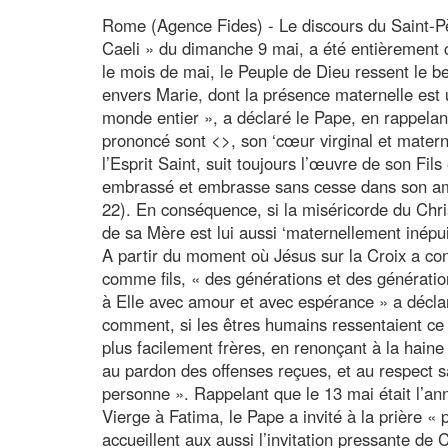
Rome (Agence Fides) - Le discours du Saint-Pè
Caeli » du dimanche 9 mai, a été entièrement 
le mois de mai, le Peuple de Dieu ressent le be
envers Marie, dont la présence maternelle est u
monde entier », a déclaré le Pape, en rappelant
prononcé sont <
>, son ‘cœur virginal et materne
l’Esprit Saint, suit toujours l’œuvre de son Fils
embrassé et embrasse sans cesse dans son am
22). En conséquence, si la miséricorde du Chr
de sa Mère est lui aussi ‘maternellement inépui
A partir du moment où Jésus sur la Croix a con
comme fils, « des générations et des génératio
à Elle avec amour et avec espérance » a décla
comment, si les êtres humains ressentaient ce d
plus facilement frères, en renonçant à la haine 
au pardon des offenses reçues, et au respect s
personne ». Rappelant que le 13 mai était l’ann
Vierge à Fatima, le Pape a invité à la prière 
accueillent aux aussi l’invitation pressante de C