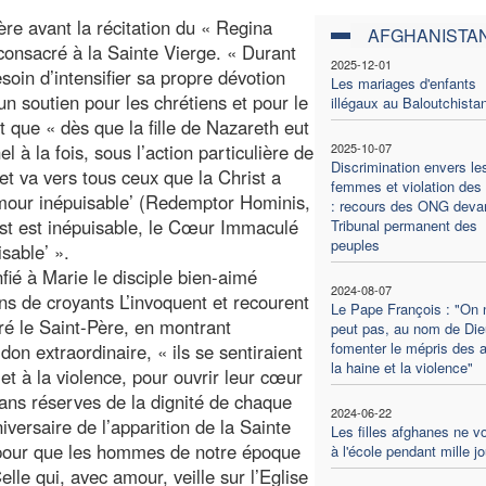
re avant la récitation du « Regina
AFGHANISTA
consacré à la Sainte Vierge. « Durant
2025-12-01
soin d’intensifier sa propre dévotion
Les mariages d'enfants
n soutien pour les chrétiens et pour le
illégaux au Baloutchista
 que « dès que la fille de Nazareth eut
l à la fois, sous l’action particulière de
2025-10-07
Discrimination envers le
 et va vers tous ceux que la Christ a
femmes et violation des 
our inépuisable’ (Redemptor Hominis,
: recours des ONG devan
ist est inépuisable, le Cœur Immaculé
Tribunal permanent des
peuples
sable’ ».
fié à Marie le disciple bien-aimé
2024-08-07
ns de croyants L’invoquent et recourent
Le Pape François : "On 
ré le Saint-Père, en montrant
peut pas, au nom de Die
fomenter le mépris des a
on extraordinaire, « ils se sentiraient
la haine et la violence"
et à la violence, pour ouvrir leur cœur
ans réserves de la dignité de chaque
2024-06-22
iversaire de l’apparition de la Sainte
Les filles afghanes ne v
« pour que les hommes de notre époque
à l'école pendant mille j
elle qui, avec amour, veille sur l’Eglise