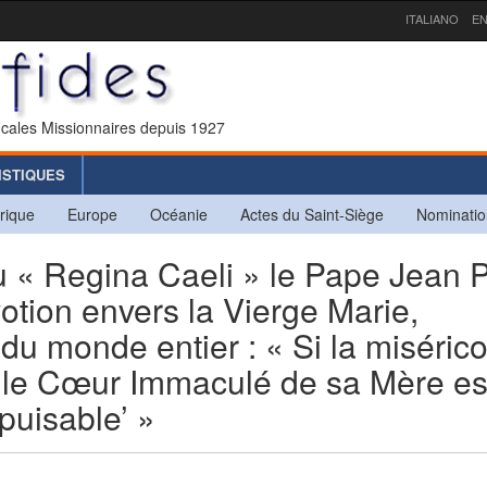
ITALIANO
EN
icales Missionnaires depuis 1927
ISTIQUES
rique
Europe
Océanie
Actes du Saint-Siège
Nominatio
u « Regina Caeli » le Pape Jean 
dévotion envers la Vierge Marie,
du monde entier : « Si la miséric
, le Cœur Immaculé de sa Mère est
puisable’ »