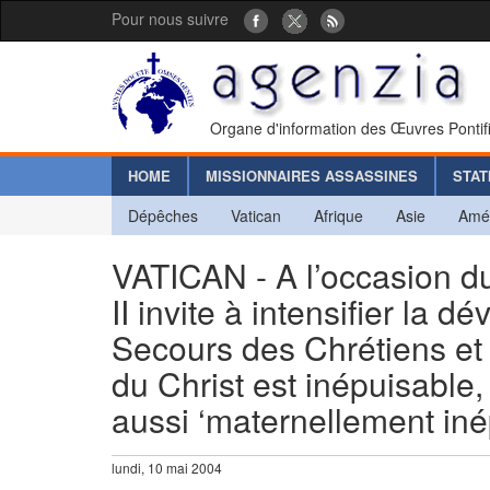
Pour nous suivre
Organe d'information des Œuvres Pontif
HOME
MISSIONNAIRES ASSASSINES
STAT
Dépêches
Vatican
Afrique
Asie
Amé
VATICAN - A l’occasion d
II invite à intensifier la 
Secours des Chrétiens et 
du Christ est inépuisable
aussi ‘maternellement iné
lundi, 10 mai 2004