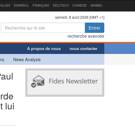
GLISH
ESPAÑOL
FRANÇAIS
DEUTSCH
CHINESE
ARABIC
samedi, 8 août 2026 [GMT +1]
Entrer
recherche avancée
A propos de nous
nous contacter
ns
News Analysis
Paul
orde
 lui