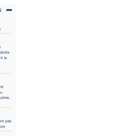
N
n
s
droits
t le
ne
u,
utres,
ont pas
ours