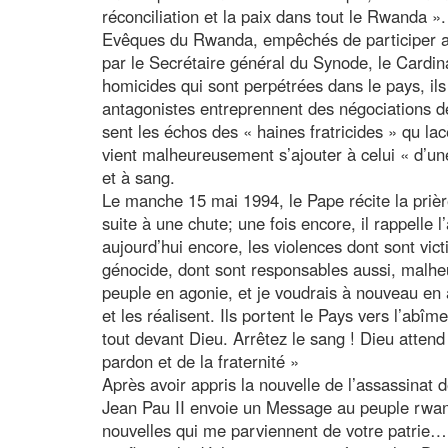
réconciliation et la paix dans tout le Rwanda »
Evêques du Rwanda, empêchés de participer au S
par le Secrétaire général du Synode, le Cardin
homicides qui sont perpétrées dans le pays, ils
antagonistes entreprennent des négociations d
sent les échos des « haines fratricides » qu la
vient malheureusement s’ajouter à celui « d’une 
et à sang.
Le manche 15 mai 1994, le Pape récite la prière
suite à une chute; une fois encore, il rappelle
aujourd’hui encore, les violences dont sont vict
génocide, dont sont responsables aussi, malhe
peuple en agonie, et je voudrais à nouveau en
et les réalisent. Ils portent le Pays vers l’abî
tout devant Dieu. Arrêtez le sang ! Dieu atten
pardon et de la fraternité »
Après avoir appris la nouvelle de l’assassinat d
Jean Pau II envoie un Message au peuple rwand
nouvelles qui me parviennent de votre patrie… 