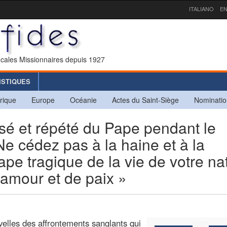
ITALIANO
EN
icales Missionnaires depuis 1927
ISTIQUES
rique
Europe
Océanie
Actes du Saint-Siège
Nominatio
sé et répété du Pape pendant le
e cédez pas à la haine et à la
pe tragique de la vie de votre nat
’amour et de paix »
elles des affrontements sanglants qui