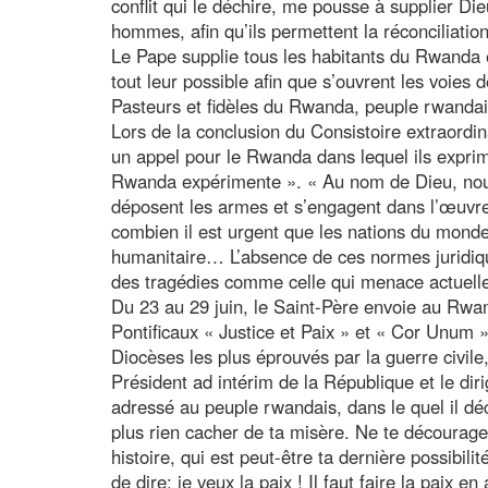
conflit qui le déchire, me pousse à supplier Die
hommes, afin qu’ils permettent la réconciliation
Le Pape supplie tous les habitants du Rwanda e
tout leur possible afin que s’ouvrent les voies
Pasteurs et fidèles du Rwanda, peuple rwandai
Lors de la conclusion du Consistoire extraordin
un appel pour le Rwanda dans lequel ils exprim
Rwanda expérimente ». « Au nom de Dieu, nous s
déposent les armes et s’engagent dans l’œuvr
combien il est urgent que les nations du monde 
humanitaire… L’absence de ces normes juridiq
des tragédies comme celle qui menace actuell
Du 23 au 29 juin, le Saint-Père envoie au Rwa
Pontificaux « Justice et Paix » et « Cor Unum »,
Diocèses les plus éprouvés par la guerre civil
Président ad intérim de la République et le dir
adressé au peuple rwandais, dans le quel il déc
plus rien cacher de ta misère. Ne te décourage 
histoire, qui est peut-être ta dernière possibil
de dire: je veux la paix ! Il faut faire la paix