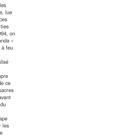
les
e, lue
nces
ties
994, on
wanda »
 à feu
lisé
opre
de ce
sacres
avant
 du
Pape
 les
le