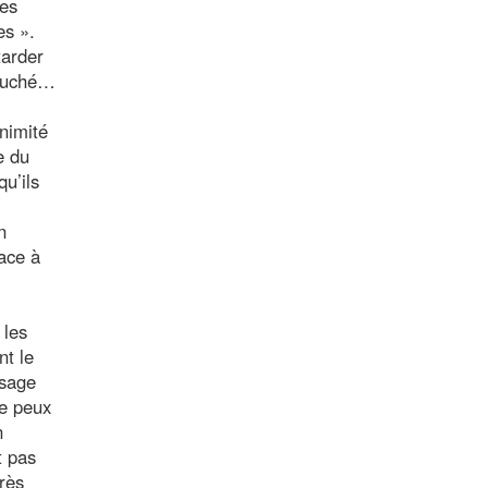
les
es ».
tarder
touché…
nimité
e du
u’ils
n
ace à
 les
nt le
ssage
ne peux
n
t pas
près