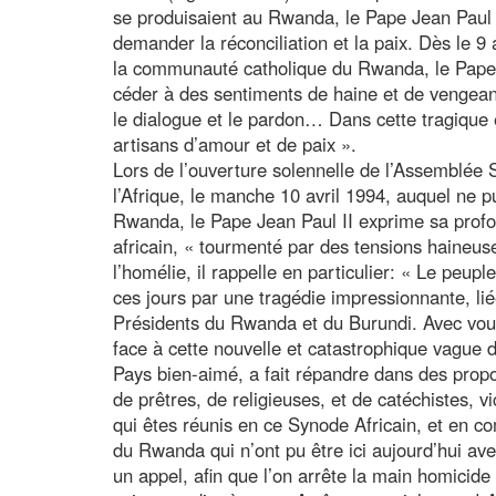
se produisaient au Rwanda, le Pape Jean Paul I
demander la réconciliation et la paix. Dès le 
la communauté catholique du Rwanda, le Pape 
céder à des sentiments de haine et de vengea
le dialogue et le pardon… Dans cette tragique 
artisans d’amour et de paix ».
Lors de l’ouverture solennelle de l’Assemblée
l’Afrique, le manche 10 avril 1994, auquel ne p
Rwanda, le Pape Jean Paul II exprime sa profo
africain, « tourmenté par des tensions haineus
l’homélie, il rappelle en particulier: « Le peup
ces jours par une tragédie impressionnante, li
Présidents du Rwanda et du Burundi. Avec vous
face à cette nouvelle et catastrophique vague d
Pays bien-aimé, a fait répandre dans des pro
de prêtres, de religieuses, et de catéchistes, 
qui êtes réunis en ce Synode Africain, et en c
du Rwanda qui n’ont pu être ici aujourd’hui ave
un appel, afin que l’on arrête la main homicide