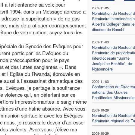
I a fait entendre sa voix pour
2009-11-05
9 avril 1994, dans un Message adressé à
Nomination du Recteur 
adresse la supplication « de ne pas
Séminaire interdiocésain
Albert’s College” dans le
nce, mais de pratiquer courageusement
diocèse de Ranchi
étape de votre nation, soyez tous des
2009-11-03
 Spéciale du Synode des Evêques pour
Nomination du Recteur 
urent participer les Evêques du
Séminaire de propédeuti
interdiocésain “Sainte
nde préoccupation pour le pays
Joséphine Bakhita”, de
es et des luttes sanglantes ». Dans
Ngaoundéré
le et l’Eglise du Rwanda, éprouvés en
ée aussi à l’assassinat dramatique des
2009-11-03
Confirmation du Directeu
, Evêques, je partage la souffrance
national des Œuvres
e violence qui, en déferlant sur ce
Pontificales Missionnair
portions impressionnantes le sang même
victimes d’une haine absurde. Avec vous
2009-10-29
ommunion spirituelle avec les Evêques
Nomination du Recteur 
Séminaire régional de Ta
c nous, je ressens le devoir d’adresser
 des violents. Avec vous, j’élève ma
2009-10-29