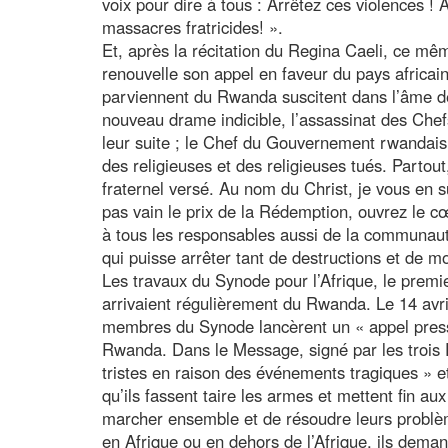
voix pour dire à tous : Arrêtez ces violences ! 
massacres fratricides! ».
Et, après la récitation du Regina Caeli, ce mê
renouvelle son appel en faveur du pays africain
parviennent du Rwanda suscitent dans l’âme d
nouveau drame indicible, l’assassinat des Che
leur suite ; le Chef du Gouvernement rwandais e
des religieuses et des religieuses tués. Partout
fraternel versé. Au nom du Christ, je vous en 
pas vain le prix de la Rédemption, ouvrez le c
à tous les responsables aussi de la communauté
qui puisse arrêter tant de destructions et de mo
Les travaux du Synode pour l’Afrique, le premie
arrivaient régulièrement du Rwanda. Le 14 avri
membres du Synode lancèrent un « appel pressan
Rwanda. Dans le Message, signé par les trois 
tristes en raison des événements tragiques » et
qu’ils fassent taire les armes et mettent fin 
marcher ensemble et de résoudre leurs problèm
en Afrique ou en dehors de l’Afrique, ils deman