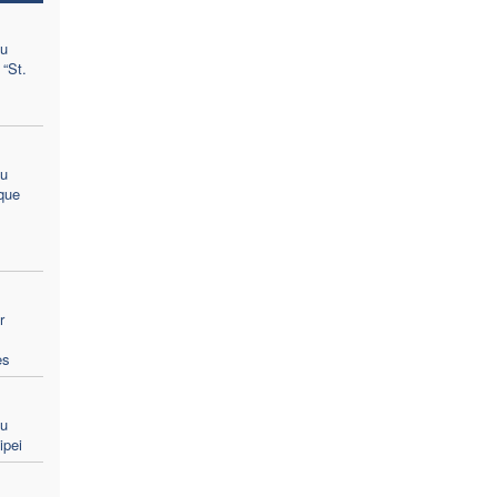
du
 “St.
du
que
r
es
du
ipei