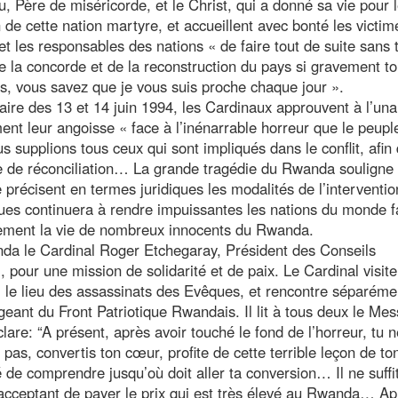
u, Père de miséricorde, et le Christ, qui a donné sa vie pour 
 de cette nation martyre, et accueillent avec bonté les victim
t les responsables des nations « de faire tout de suite sans 
 de la concorde et de la reconstruction du pays si gravement 
s, vous savez que je vous suis proche chaque jour ».
aire des 13 et 14 juin 1994, les Cardinaux approuvent à l’una
ent leur angoisse « face à l’inénarrable horreur que le peupl
upplions tous ceux qui sont impliqués dans le conflit, afin q
e de réconciliation… La grande tragédie du Rwanda souligne
précisent en termes juridiques les modalités de l’interventio
ues continuera à rendre impuissantes les nations du monde f
ement la vie de nombreux innocents du Rwanda.
nda le Cardinal Roger Etchegaray, Président des Conseils
 pour une mission de solidarité et de paix. Le Cardinal visite
e, le lieu des assassinats des Evêques, et rencontre séparéme
igeant du Front Patriotique Rwandais. Il lit à tous deux le Me
lare: “A présent, après avoir touché le fond de l’horreur, tu 
pas, convertis ton cœur, profite de cette terrible leçon de to
ité de comprendre jusqu’où doit aller ta conversion… Il ne suffi
 en acceptant de payer le prix qui est très élevé au Rwanda… A