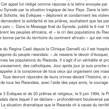
. Cet appel fut rédigé comme réponse à la lettre envoyée par 
ynode par la situation tragique de leur Pays. Dans la lettr
al Schotte, les Evêques « déplorent et condamnent les viole
 demandent la solidarité et les prières, souhaitent que les par
e paix ». Dans le Message final du Synode, publié le 6 mai 1
cèrent les peuples africains, et « le cri des populations du R
bonne partie du territoire du continent africain » qui est mis
 du Regina Caeli depuis la Clinique Gemelli où il est hospita
 l’agonie du peuple rwandais: « Je ressens le devoir d’évoquer,
imes les populations du Rwanda. Il s’agit d’un véritable et pr
ureusement, des catholiques. Jour après jour je suis proche 
 appeler à la conscience de tous ceux qui organisent ces mas
me. Tous devront répondre de leurs crimes devant l’histoire, et 
d de tous les Rwandais, avec l’aide des pays amis, le courage
e 3 Evêques et de 20 prêtres et religieux, le 9 juin 1994, le 
ais dans lequel il se déclare « profondément bouleversé par
La situation dramatique que le Rwanda vit à cause du terrib