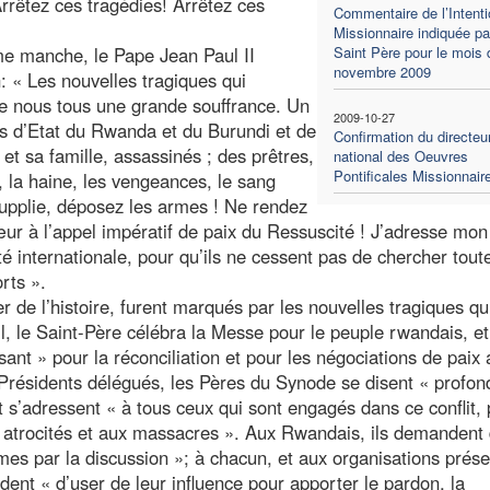
Arrêtez ces tragédies! Arrêtez ces
Commentaire de l’Intenti
Missionnaire indiquée pa
me manche, le Pape Jean Paul II
Saint Père pour le mois 
novembre 2009
: « Les nouvelles tragiques qui
e nous tous une grande souffrance. Un
2009-10-27
fs d’Etat du Rwanda et du Burundi et de
Confirmation du directeu
t sa famille, assassinés ; des prêtres,
national des Oeuvres
Pontificales Missionnair
, la haine, les vengeances, le sang
supplie, déposez les armes ! Ne rendez
œur à l’appel impératif de paix du Ressuscité ! J’adresse mon
 internationale, pour qu’ils ne cessent pas de chercher tout
rts ».
r de l’histoire, furent marqués par les nouvelles tragiques qu
l, le Saint-Père célébra la Messe pour le peuple rwandais, et
t » pour la réconciliation et pour les négociations de paix 
Présidents délégués, les Pères du Synode se disent « profo
 s’adressent « à tous ceux qui sont engagés dans ce conflit,
aux atrocités et aux massacres ». Aux Rwandais, ils demandent
es par la discussion »; à chacun, et aux organisations prés
dent « d’user de leur influence pour apporter le pardon, la