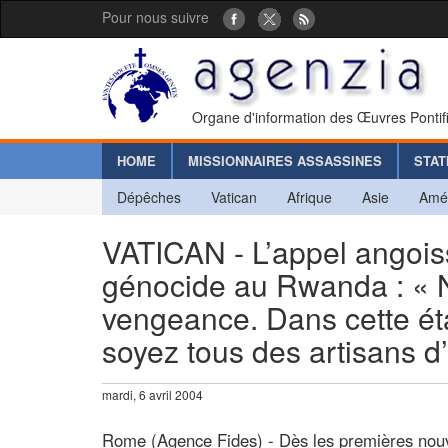
Pour nous suivre
Organe d'information des Œuvres Pontif
HOME
MISSIONNAIRES ASSASSINES
STAT
Dépêches
Vatican
Afrique
Asie
Amé
VATICAN - L’appel angois
génocide au Rwanda : « N
vengeance. Dans cette éta
soyez tous des artisans d
mardi, 6 avril 2004
Rome (Agence Fides) - Dès les premières nouv