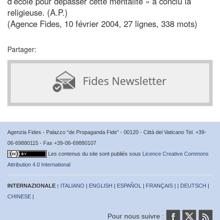
d’école pour dépasser cette mentalité » a conclu la
religieuse. (A.P.)
(Agence Fides, 10 février 2004, 27 lignes, 338 mots)
Partager:
Agenzia Fides - Palazzo “de Propaganda Fide” - 00120 - Città del Vaticano Tel. +39-
06-69880115 - Fax +39-06-69880107
Les contenus du site sont publiés sous
Licence Creative Commons
Attribution 4.0 International
INTERNAZIONALE :
ITALIANO
|
ENGLISH
|
ESPAÑOL
|
FRANÇAIS
| |
DEUTSCH
|
CHINESE
|
Pour nous suivre :