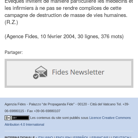
Evêques invitent de manière particulière les médecins et
les infirmiers à ne pas se rendre complices de cette
campagne de destruction de masse de vies humaines.
(R.Z.)
(Agence Fides, 10 février 2004, 30 lignes, 376 mots)
Partager:
Agenzia Fides - Palazzo “de Propaganda Fide” - 00120 - Città del Vaticano Tel. +39-
06-69880115 - Fax +39-06-69880107
Les contenus du site sont publiés sous
Licence Creative Commons
Attribution 4.0 International
INTERNAZIONALE :
ITALIANO
|
ENGLISH
|
ESPAÑOL
|
FRANÇAIS
| |
DEUTSCH
|