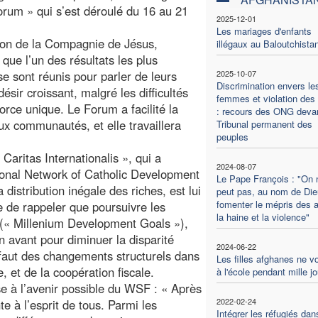
orum » qui s’est déroulé du 16 au 21
2025-12-01
Les mariages d'enfants
ion de la Compagnie de Jésus,
illégaux au Baloutchista
ue l’un des résultats les plus
 se sont réunis pour parler de leurs
2025-10-07
Discrimination envers le
sir croissant, malgré les difficultés
femmes et violation des 
orce unique. Le Forum a facilité la
: recours des ONG devan
 communautés, et elle travaillera
Tribunal permanent des
peuples
aritas Internationalis », qui a
2024-08-07
ional Network of Catholic Development
Le Pape François : "On 
distribution inégale des riches, est lui
peut pas, au nom de Die
fomenter le mépris des a
te de rappeler que poursuivre les
la haine et la violence"
 (« Millenium Development Goals »),
n avant pour diminuer la disparité
2024-06-22
 faut des changements structurels dans
Les filles afghanes ne v
 et de la coopération fiscale.
à l'école pendant mille j
e à l’avenir possible du WSF : « Après
2022-02-24
te à l’esprit de tous. Parmi les
Intégrer les réfugiés dan