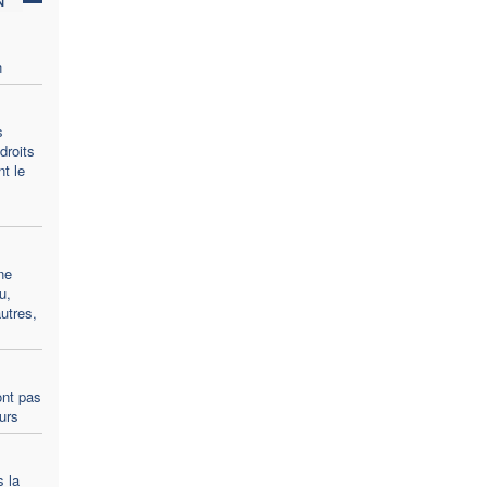
n
s
droits
t le
ne
u,
utres,
ont pas
ours
s la