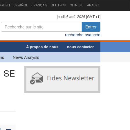
GLISH
ESPAÑOL
FRANÇAIS
DEUTSCH
CHINESE
ARABIC
jeudi, 6 août 2026 [GMT +1]
Entrer
recherche avancée
A propos de nous
nous contacter
ns
News Analysis
» SE
N