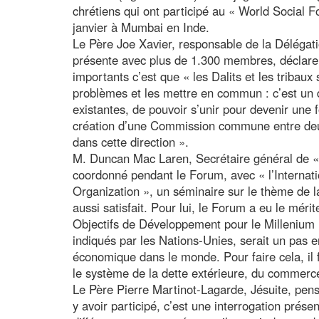
chrétiens qui ont participé au « World Social F
janvier à Mumbai en Inde.
Le Père Joe Xavier, responsable de la Délégat
présente avec plus de 1.300 membres, déclare q
importants c’est que « les Dalits et les tribaux
problèmes et les mettre en commun : c’est un dé
existantes, de pouvoir s’unir pour devenir une f
création d’une Commission commune entre deux
dans cette direction ».
M. Duncan Mac Laren, Secrétaire général de « C
coordonné pendant le Forum, avec « l’Internat
Organization », un séminaire sur le thème de la 
aussi satisfait. Pour lui, le Forum a eu le méri
Objectifs de Développement pour le Millenium
indiqués par les Nations-Unies, serait un pas e
économique dans le monde. Pour faire cela, il
le système de la dette extérieure, du commerce,
Le Père Pierre Martinot-Lagarde, Jésuite, pens
y avoir participé, c’est une interrogation présen