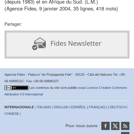
(depuis 1983) et en Afrique du Sud. (L.M.)
(Agence Fides, 9 janvier 2004, 35 lignes, 418 mots)
Partager:
Agenzia Fides - Palazzo “de Propaganda Fide” - 00120 - Città del Vaticano Tel. +39-
06-69880115 - Fax +39-06-69880107
Les contenus du site sont publiés sous
Licence Creative Commons
Attribution 4.0 International
INTERNAZIONALE :
ITALIANO
|
ENGLISH
|
ESPAÑOL
|
FRANÇAIS
| |
DEUTSCH
|
CHINESE
|
Pour nous suivre :