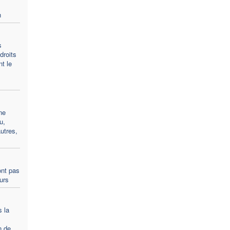
n
s
droits
t le
ne
u,
utres,
ont pas
ours
s la
n de