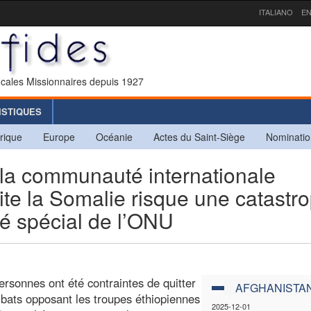
ITALIANO
EN
icales Missionnaires depuis 1927
ISTIQUES
rique
Europe
Océanie
Actes du Saint-Siège
Nominatio
a communauté internationale
uite la Somalie risque une catastr
ité spécial de l’ONU
rsonnes ont été contraintes de quitter
AFGHANISTA
bats opposant les troupes éthiopiennes
2025-12-01