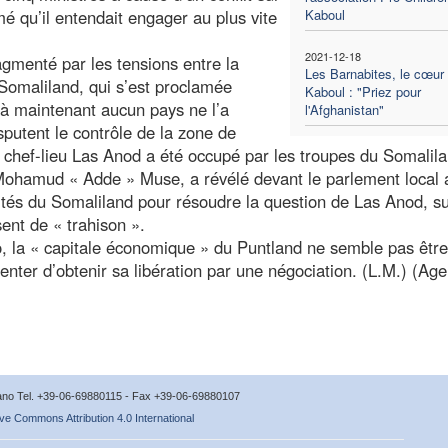
mé qu’il entendait engager au plus vite
Kaboul
2021-12-18
agmenté par les tensions entre la
Les Barnabites, le cœur
Somaliland, qui s’est proclamée
Kaboul : "Priez pour
’à maintenant aucun pays ne l’a
l'Afghanistan"
sputent le contrôle de la zone de
le chef-lieu Las Anod a été occupé par les troupes du Somalil
 Mohamud « Adde » Muse, a révélé devant le parlement local 
ités du Somaliland pour résoudre la question de Las Anod, su
sent de « trahison ».
o, la « capitale économique » du Puntland ne semble pas être 
tenter d’obtenir sa libération par une négociation. (L.M.) (Ag
icano Tel. +39-06-69880115 - Fax +39-06-69880107
ve Commons Attribution 4.0 International