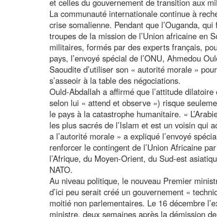
et celles du gouvernement de transition aux mil
La communauté internationale continue à reche
crise somalienne. Pendant que l’Ouganda, qui f
troupes de la mission de l’Union africaine en 
militaires, formés par des experts français, p
pays, l’envoyé spécial de l’ONU, Ahmedou Oul
Saoudite d’utiliser son « autorité morale » pou
s’asseoir à la table des négociations.
Ould-Abdallah a affirmé que l’attitude dilatoir
selon lui « attend et observe ») risque seuleme
le pays à la catastrophe humanitaire. « L’Arabi
les plus sacrés de l’Islam et est un voisin qui a
a l’autorité morale » a expliqué l’envoyé spécia
renforcer le contingent de l’Union Africaine par
l’Afrique, du Moyen-Orient, du Sud-est asiatiq
NATO.
Au niveau politique, le nouveau Premier mini
d’ici peu serait créé un gouvernement « techni
moitié non parlementaires. Le 16 décembre l’exé
ministre, deux semaines après la démission de 