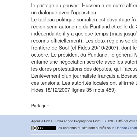
le partage du pouvoir. Hussein a en outre affir
un dialogue avec l’opposition.
Le tableau politique somalien est davantage fr
région semi autonome du Puntland et celle du 
indépendante il y a quelque temps (mais jusqu
reconnu officiellement). Les deux régions se di
frontière de Sool (cf Fides 29/10/2007), dont 
octobre. Le président du Puntland, le général
entamé une négociation secrète avec les autor
les dures protestations des députés, qui l’accu
L’enlèvement d’un journaliste français à Bosas
ces tensions. Les autorités locales ont affirmé 
Fides 18/12/2007 lignes 35 mots 459)
Partager:
Agenzia Fides - Palazzo “de Propaganda Fide” - 00120 - Città del Vat
Les contenus du site sont publiés sous
Licence Creati