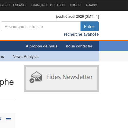
GLISH
ESPAÑOL
FRANÇAIS
DEUTSCH
CHINESE
ARABIC
jeudi, 6 août 2026 [GMT +1]
Entrer
recherche avancée
A propos de nous
nous contacter
ns
News Analysis
ophe
N