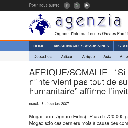
Pour nous suivre
Organe d'information des Œuvres Pontif
HOME
MISSIONNAIRES ASSASSINES
STAT
Dépêches
Vatican
Afrique
Asie
Amé
AFRIQUE/SOMALIE - “Si l
n’intervient pas tout de s
humanitaire” affirme l’inv
mardi, 18 décembre 2007
Mogadiscio (Agence Fides)- Plus de 720.000 pe
Mogadiscio ces derniers mois à cause des com