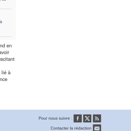
 à
and en
avoir
scitant
lié à
ence
Pour nous suivre :
Contacter la rédaction