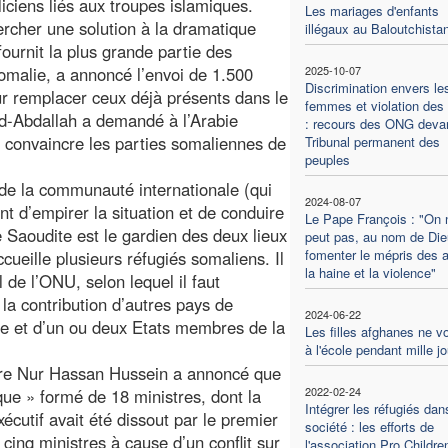
iciens liés aux troupes islamiques.
Les mariages d'enfants
rcher une solution à la dramatique
illégaux au Baloutchista
ournit la plus grande partie des
Somalie, a annoncé l’envoi de 1.500
2025-10-07
Discrimination envers le
our remplacer ceux déjà présents dans le
femmes et violation des 
d-Abdallah a demandé à l’Arabie
: recours des ONG devan
r convaincre les parties somaliennes de
Tribunal permanent des
peuples
e de la communauté internationale (qui
2024-08-07
nt d’empirer la situation et de conduire
Le Pape François : "On 
e Saoudite est le gardien des deux lieux
peut pas, au nom de Die
fomenter le mépris des a
ccueille plusieurs réfugiés somaliens. Il
la haine et la violence"
l de l’ONU, selon lequel il faut
 la contribution d’autres pays de
2024-06-22
ue et d’un ou deux Etats membres de la
Les filles afghanes ne v
à l'école pendant mille j
stre Nur Hassan Hussein a annoncé que
2022-02-24
que » formé de 18 ministres, dont la
Intégrer les réfugiés dan
cutif avait été dissout par le premier
société : les efforts de
cinq ministres à cause d’un conflit sur
l'association Pro Childre