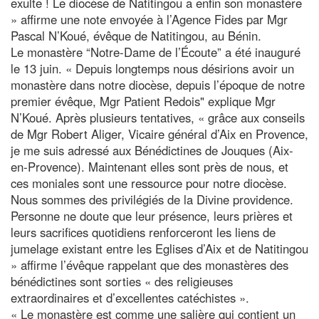
exulte ! Le diocèse de Natitingou a enfin son monastère
» affirme une note envoyée à l’Agence Fides par Mgr
Pascal N’Koué, évêque de Natitingou, au Bénin.
Le monastère “Notre-Dame de l’Écoute” a été inauguré
le 13 juin. « Depuis longtemps nous désirions avoir un
monastère dans notre diocèse, depuis l’époque de notre
premier évêque, Mgr Patient Redois" explique Mgr
N’Koué. Après plusieurs tentatives, « grâce aux conseils
de Mgr Robert Aliger, Vicaire général d’Aix en Provence,
je me suis adressé aux Bénédictines de Jouques (Aix-
en-Provence). Maintenant elles sont près de nous, et
ces moniales sont une ressource pour notre diocèse.
Nous sommes des privilégiés de la Divine providence.
Personne ne doute que leur présence, leurs prières et
leurs sacrifices quotidiens renforceront les liens de
jumelage existant entre les Eglises d’Aix et de Natitingou
» affirme l’évêque rappelant que des monastères des
bénédictines sont sorties « des religieuses
extraordinaires et d’excellentes catéchistes ».
« Le monastère est comme une salière qui contient un