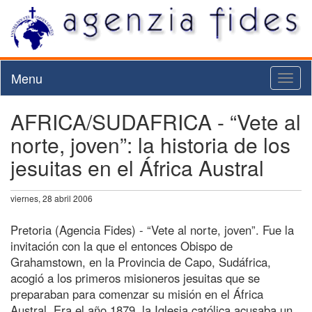
Menu
Toggl
naviga
AFRICA/SUDAFRICA - “Vete al
norte, joven”: la historia de los
jesuitas en el África Austral
viernes, 28 abril 2006
Pretoria (Agencia Fides) - “Vete al norte, joven”. Fue la
invitación con la que el entonces Obispo de
Grahamstown, en la Provincia de Capo, Sudáfrica,
acogió a los primeros misioneros jesuitas que se
preparaban para comenzar su misión en el África
Austral. Era el año 1879, la Iglesia católica acusaba un