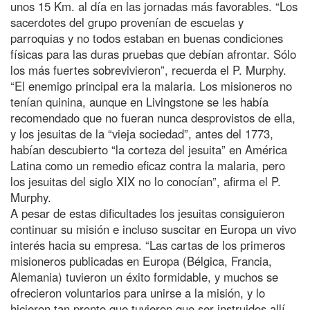
unos 15 Km. al día en las jornadas más favorables. “Los
sacerdotes del grupo provenían de escuelas y
parroquias y no todos estaban en buenas condiciones
físicas para las duras pruebas que debían afrontar. Sólo
los más fuertes sobrevivieron”, recuerda el P. Murphy.
“El enemigo principal era la malaria. Los misioneros no
tenían quinina, aunque en Livingstone se les había
recomendado que no fueran nunca desprovistos de ella,
y los jesuitas de la “vieja sociedad”, antes del 1773,
habían descubierto “la corteza del jesuita” en América
Latina como un remedio eficaz contra la malaria, pero
los jesuitas del siglo XIX no lo conocían”, afirma el P.
Murphy.
A pesar de estas dificultades los jesuitas consiguieron
continuar su misión e incluso suscitar en Europa un vivo
interés hacia su empresa. “Las cartas de los primeros
misioneros publicadas en Europa (Bélgica, Francia,
Alemania) tuvieron un éxito formidable, y muchos se
ofrecieron voluntarios para unirse a la misión, y lo
hicieron tan pronto que tuvieron que ser instruidos allí