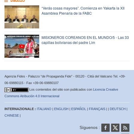
bautizo
“Verás cosas mayores”. Comienza en Yakarta la XII
Asamblea Plenaria de la FABC
MISIONEROS COREANOS EN EL MUNDO/5 - Las 33
capillas bolivianas del padre Lim
Agenzia Fides - Palazzo “de Propaganda Fide” - 00120 - Città del Vaticano Tel. +39-
06-69880115 - Fax +39-06-69880107
Los contenidos del sitio son publicados con
Licencia Creative
Commons Atribución 4.0 Internacional
INTERNAZIONALE :
ITALIANO
|
ENGLISH
|
ESPAÑOL
|
FRANÇAIS
| |
DEUTSCH
|
CHINESE
|
Síguenos :