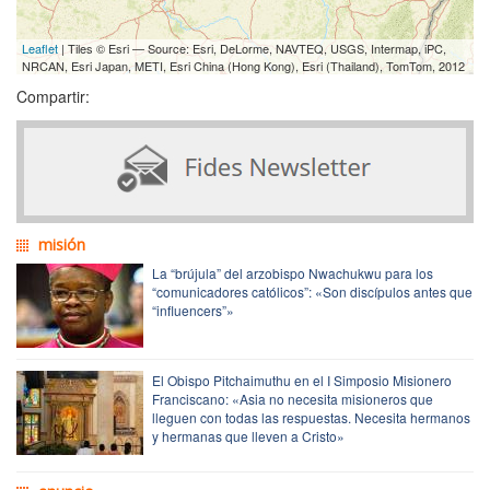
Leaflet
| Tiles © Esri — Source: Esri, DeLorme, NAVTEQ, USGS, Intermap, iPC,
NRCAN, Esri Japan, METI, Esri China (Hong Kong), Esri (Thailand), TomTom, 2012
Compartir:
misión
La “brújula” del arzobispo Nwachukwu para los
“comunicadores católicos”: «Son discípulos antes que
“influencers”»
El Obispo Pitchaimuthu en el I Simposio Misionero
Franciscano: «Asia no necesita misioneros que
lleguen con todas las respuestas. Necesita hermanos
y hermanas que lleven a Cristo»