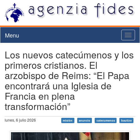
Menu
Toggl
naviga
Los nuevos catecúmenos y los
primeros cristianos. El
arzobispo de Reims: “El Papa
encontrará una Iglesia de
Francia en plena
transformación”
lunes, 6 julio 2026
misión
anuncio
catecumenos
bautizo