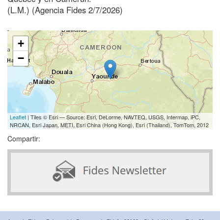
(L.M.) (Agencia Fides 2/7/2026)
+
−
Leaflet
| Tiles © Esri — Source: Esri, DeLorme, NAVTEQ, USGS, Intermap, iPC,
NRCAN, Esri Japan, METI, Esri China (Hong Kong), Esri (Thailand), TomTom, 2012
Compartir: